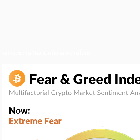
สภาวะตลาด (ความกลัว vs ความโลภ)