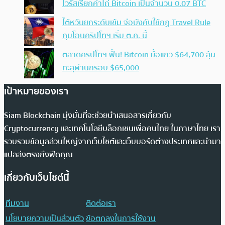
ไวรัสเรียกค่าไถ่ Bitcoin เป็นจำนวน 0.07 BTC
ไต้หวันยกระดับเข้ม จ่อบังคับใช้กฏ Travel Rule
คุมโอนคริปโทฯ เริ่ม ต.ค. นี้
ตลาดคริปโทฯ ฟื้น! Bitcoin ยื้อแถว $64,700 ลุ้น
ทะลุผ่านกรอบ $65,000
เป้าหมายของเรา
Siam Blockchain มุ่งมั่นที่จะช่วยนำเสนอสารเกี่ยวกับ
Cryptocurrency และเทคโนโลยีบล็อกเชนเพื่อคนไทย ในภาษาไทย เรา
รวบรวมข้อมูลส่วนใหญ่จากเว็บไซต์และเว็บบอร์ดต่างประเทศและนำมา
แปลส่งตรงถึงฟีดคุณ
เกี่ยวกับเว็บไซต์นี้
ทีมงาน
ติดต่อเรา
นโยบายความเป็นส่วนตัว
ข้อตกลงในการใช้งาน