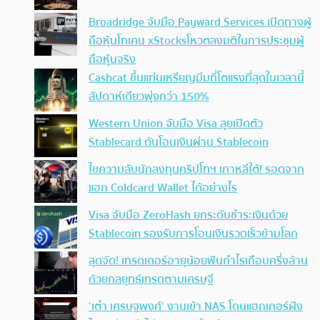
Broadridge จับมือ Payward Services เปิดทางผู้
ถือหุ้นโทเคน xStocksโหวตลงมติในการประชุมผู้
ถือหุ้นจริง
Cashcat ขึ้นแท่นเหรียญมีมที่โตแรงที่สุดในเวลานี้
สัปดาห์เดียวพุ่งกว่า 150%
Western Union จับมือ Visa ลุยเปิดตัว
Stablecard ดันโอนเงินผ่าน Stablecoin
ไขความลับนักลงทุนคริปโทฯ เกาหลีใต้! รอดจาก
แฮก Coldcard Wallet ได้อย่างไร
Visa จับมือ ZeroHash ยกระดับชำระเงินด้วย
Stablecoin รองรับการโอนเงินรวดเร็วข้ามโลก
สุดจัด! เทรดเดอร์อายุน้อยฟันกำไรเกือบครึ่งล้าน
ด้วยกลยุทธ์เทรดตามเศรษฐี
‘เต๋า เศรษฐพงศ์’ งานเข้า NAS โดนแฮกเกอร์ฝัง