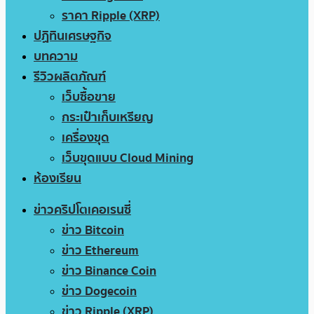
ราคา Ripple (XRP)
ปฏิทินเศรษฐกิจ
บทความ
รีวิวผลิตภัณฑ์
เว็บซื้อขาย
กระเป๋าเก็บเหรียญ
เครื่องขุด
เว็บขุดแบบ Cloud Mining
ห้องเรียน
ข่าวคริปโตเคอเรนซี่
ข่าว Bitcoin
ข่าว Ethereum
ข่าว Binance Coin
ข่าว Dogecoin
ข่าว Ripple (XRP)