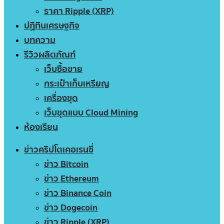
ราคา Ripple (XRP)
ปฏิทินเศรษฐกิจ
บทความ
รีวิวผลิตภัณฑ์
เว็บซื้อขาย
กระเป๋าเก็บเหรียญ
เครื่องขุด
เว็บขุดแบบ Cloud Mining
ห้องเรียน
ข่าวคริปโตเคอเรนซี่
ข่าว Bitcoin
ข่าว Ethereum
ข่าว Binance Coin
ข่าว Dogecoin
ข่าว Ripple (XRP)