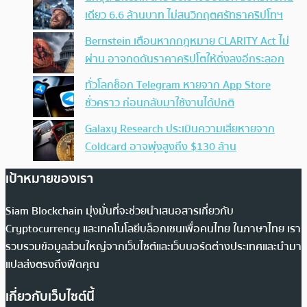
เดียว 6.6 ล้านบาท ไม่สนวิกฤตศรัทธาคริปโทฯ
Bernstein เตือนหากกฎหมาย CLARITY Act ไม่
ผ่าน อาจกดดันราคาคริปโตให้ดิ่งลงอีกระลอก
ทั่วโลกช็อก Telegram หายจาก App Store
ชั่วคราว ก่อนกลับมาใช้งานได้ปกติ
Galaxy Research ประเมินความเสียหายจาก
Coldcard อาจพุ่งสูงถึง $130 ล้าน
เป้าหมายของเรา
Siam Blockchain มุ่งมั่นที่จะช่วยนำเสนอสารเกี่ยวกับ
Cryptocurrency และเทคโนโลยีบล็อกเชนเพื่อคนไทย ในภาษาไทย เรา
รวบรวมข้อมูลส่วนใหญ่จากเว็บไซต์และเว็บบอร์ดต่างประเทศและนำมา
แปลส่งตรงถึงฟีดคุณ
เกี่ยวกับเว็บไซต์นี้