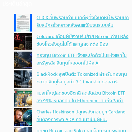
ประเด็นล่าสุด
CLICX ลั่นพร้อมดำเนินคดีผู้ตั้งใจบิดหนี้ พร้อมปิด
รับสมัครชั่วคราวหลังคนแห่ยื่นจนระบบล้น
Coldcard เตือนผู้ใช้งานรีบย้าย Bitcoin ด่วน หลัง
ช่องโหว่ยังอุดไม่ได้ และถูกเจาะต่อเนื่อง
กองทุน Bitcoin ETF เจ๊งและปิดตัวเป็นแห่งแรกใน
สหรัฐหลังเงินทุนไหลออกไปฝั่ง AI
BlackRock ลุยเปิดตัว Tokenized สำหรับกองทุน
ตลาดเงินยุโรปมูลค่า 3.11 แสนล้านดอลลาร์
แบงก์ใหญ่สุดของอิตาลี ลดสัดส่วน Bitcoin ETF
ลง 99% หันลงทุน ใน Ethereum แทนถึง 3 เท่า
Charles Hoskinson ปลุกพลังคอมมูฯ Cardano
ลั่นต้องการพา ADA กลับมาเป็นผู้ชนะ
นักขุด Bitcoin สาย Solo เจอบล็อก รับทรัพย์คน