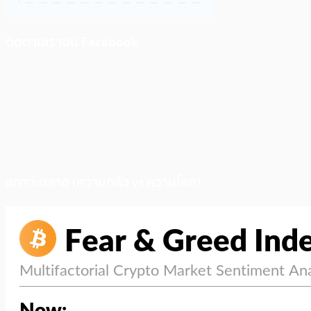
ติดตามเราบน Facebook
สภาวะตลาด (ความกลัว vs ความโลภ)