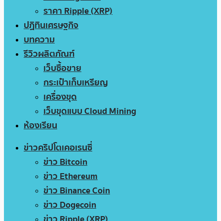
ราคา Ripple (XRP)
ปฏิทินเศรษฐกิจ
บทความ
รีวิวผลิตภัณฑ์
เว็บซื้อขาย
กระเป๋าเก็บเหรียญ
เครื่องขุด
เว็บขุดแบบ Cloud Mining
ห้องเรียน
ข่าวคริปโตเคอเรนซี่
ข่าว Bitcoin
ข่าว Ethereum
ข่าว Binance Coin
ข่าว Dogecoin
ข่าว Ripple (XRP)