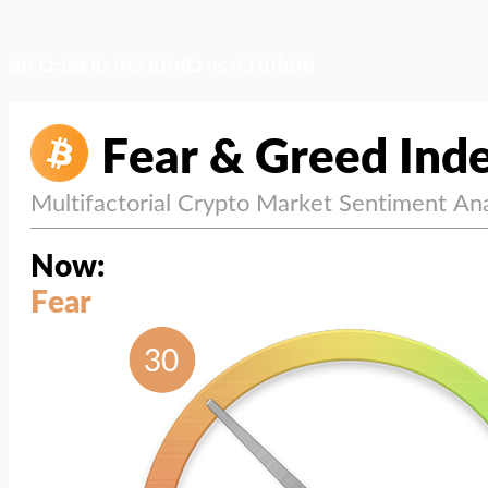
สภาวะตลาด (ความกลัว vs ความโลภ)