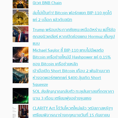
นิเวศ BNB Chain
ล่มไม่เป็นท่า! Bitcoin ฟอร์กแยก BIP-110 ขุดได้
แค่ 2 บล็อก แล้วดับสนิท
Trump พร้อมประกาศชัยชนะเหนืออิหร่าน แม้ไร้ข้อ
ตกลงนิวเคลียร์ หากเปิดช่องแคบ Hormuz เต็มรูป
แบบ
Michael Saylor ชี้ BIP-110 แทบไม่มีผลต่อ
Bitcoin เครือข่ายใหม่มี Hashpower แค่ 0.15%
ของ Bitcoin เครือข่ายหลัก
เจ้ามือเปิด Short Bitcoin เกือบ 2 พันล้านบาท
ห่างจุดพอร์ตแตกแค่ $400 ลุ้นเกิด Short
Squeeze
SOL ส่งสัญญาณกลับตัว ทะลุเส้นขาลงที่กดราคา
นาน 3 เดือน เตรียมพุ่งอย่างรุนแรง
CLARITY Act ได้วันโหวตใหม่แล้ว วุฒิสภาสหรัฐฯ
เตรียมพิจารณาร่างกฎหมายวันที่ 15 กันยายน