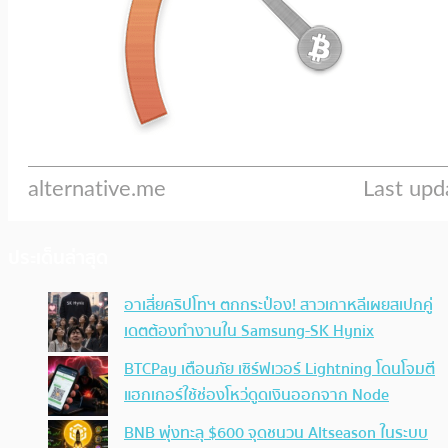
ประเด็นล่าสุด
อาเสี่ยคริปโทฯ ตกกระป๋อง! สาวเกาหลีเผยสเปกคู่
เดตต้องทำงานใน Samsung-SK Hynix
BTCPay เตือนภัย เซิร์ฟเวอร์ Lightning โดนโจมตี
แฮกเกอร์ใช้ช่องโหว่ดูดเงินออกจาก Node
BNB พุ่งทะลุ $600 จุดชนวน Altseason ในระบบ