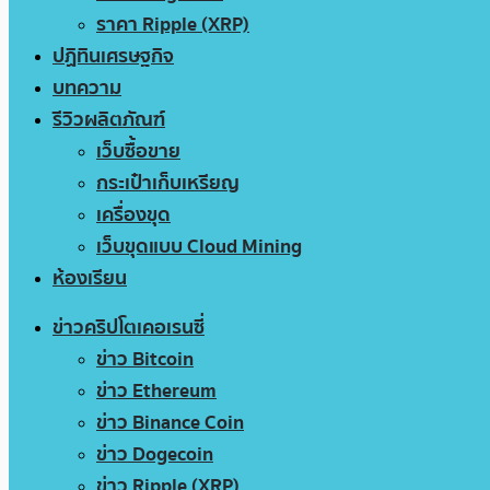
ราคา Ripple (XRP)
ปฏิทินเศรษฐกิจ
บทความ
รีวิวผลิตภัณฑ์
เว็บซื้อขาย
กระเป๋าเก็บเหรียญ
เครื่องขุด
เว็บขุดแบบ Cloud Mining
ห้องเรียน
ข่าวคริปโตเคอเรนซี่
ข่าว Bitcoin
ข่าว Ethereum
ข่าว Binance Coin
ข่าว Dogecoin
ข่าว Ripple (XRP)