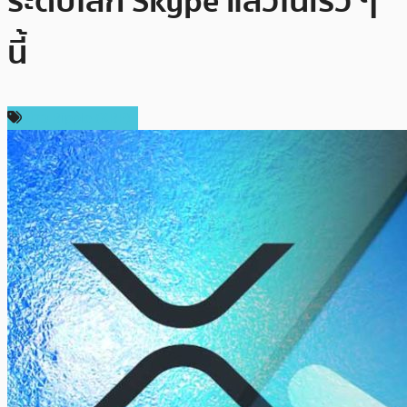
ระดับโลก Skype แล้วในเร็ว ๆ
นี้
ข่าว Ripple (XRP)