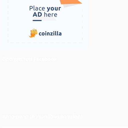
ติดตามเราบน Facebook
สภาวะตลาด (ความกลัว vs ความโลภ)