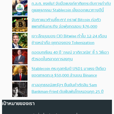
ก.ล.ต. ชงเข้ม! จับมือแบงก์ชาติยกระดับการกำกับ
ดูแลธุรกรรม Stablecoin เล็งออกแนวทางปีนี้
จับตาแนวต้านชี้ชะตา! กราฟ Bitcoin ก่อตัว
แพทเทิร์นกระทิง จ่อพุ่งทดสอบ $76,000
เจาะลึกมุมมอง CIO Bitwise ทำไม 12-24 เดือน
ข้างหน้าคือ ยุคทองของ Tokenization
ถอดบทเรียน 40 ปี ‘กรณ์ จาติกวณิช’ ชี้ 5 วิธีเอา
ตัวรอดในตลาดการลงทุน
Stablecoin ตระกูลทรัมป์ USD1 มาแรง ปีเดียว
ยอดเทรดทะลุ $50,000 ล้านบน Binance
ศาลอุทธรณ์สหรัฐฯ ยืนยันคำตัดสิน Sam
Bankman-Fried ดับฝันพ้นโทษนอนคุก 25 ปี
เป้าหมายของเรา