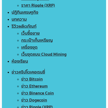
ราคา Ripple (XRP)
ปฏิทินเศรษฐกิจ
บทความ
รีวิวผลิตภัณฑ์
เว็บซื้อขาย
กระเป๋าเก็บเหรียญ
เครื่องขุด
เว็บขุดแบบ Cloud Mining
ห้องเรียน
ข่าวคริปโตเคอเรนซี่
ข่าว Bitcoin
ข่าว Ethereum
ข่าว Binance Coin
ข่าว Dogecoin
ข่าว Ripple (XRP)