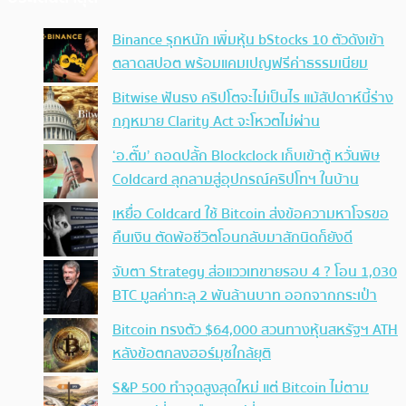
Binance รุกหนัก เพิ่มหุ้น bStocks 10 ตัวดังเข้า
ตลาดสปอต พร้อมแคมเปญฟรีค่าธรรมเนียม
Bitwise ฟันธง คริปโตจะไม่เป็นไร แม้สัปดาห์นี้ร่าง
กฎหมาย Clarity Act จะโหวตไม่ผ่าน
‘อ.ตั๊ม’ ถอดปลั้ก Blockclock เก็บเข้าตู้ หวั่นพิษ
Coldcard ลุกลามสู่อุปกรณ์คริปโทฯ ในบ้าน
เหยื่อ Coldcard ใช้ Bitcoin ส่งข้อความหาโจรขอ
คืนเงิน ตัดพ้อชีวิตโอนกลับมาสักนิดก็ยังดี
จับตา Strategy ส่อแววเทขายรอบ 4 ? โอน 1,030
BTC มูลค่าทะลุ 2 พันล้านบาท ออกจากกระเป๋า
Bitcoin ทรงตัว $64,000 สวนทางหุ้นสหรัฐฯ ATH
หลังข้อตกลงฮอร์มุซใกล้ยุติ
S&P 500 ทำจุดสูงสุดใหม่ แต่ Bitcoin ไม่ตาม