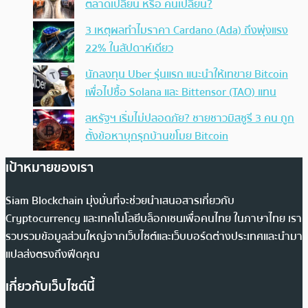
ตลาดเปลี่ยน หรือ คนเปลี่ยน?
3 เหตุผลทำไมราคา Cardano (Ada) ถึงพุ่งแรง
22% ในสัปดาห์เดียว
นักลงทุน Uber รุ่นแรก แนะนำให้เทขาย Bitcoin
เพื่อไปซื้อ Solana และ Bittensor (TAO) แทน
สหรัฐฯ เริ่มไม่ปลอดภัย? ชายชาวมิสซูรี 3 คน ถูก
ตั้งข้อหาบุกรุกบ้านขโมย Bitcoin
เป้าหมายของเรา
Siam Blockchain มุ่งมั่นที่จะช่วยนำเสนอสารเกี่ยวกับ
Cryptocurrency และเทคโนโลยีบล็อกเชนเพื่อคนไทย ในภาษาไทย เรา
รวบรวมข้อมูลส่วนใหญ่จากเว็บไซต์และเว็บบอร์ดต่างประเทศและนำมา
แปลส่งตรงถึงฟีดคุณ
เกี่ยวกับเว็บไซต์นี้