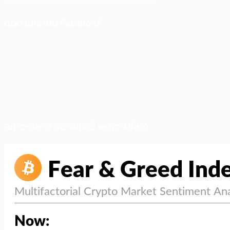
ติดตามเราบน Facebook
สภาวะตลาด (ความกลัว vs ความโลภ)