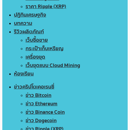
ราคา Ripple (XRP)
ปฏิทินเศรษฐกิจ
บทความ
รีวิวผลิตภัณฑ์
เว็บซื้อขาย
กระเป๋าเก็บเหรียญ
เครื่องขุด
เว็บขุดแบบ Cloud Mining
ห้องเรียน
ข่าวคริปโตเคอเรนซี่
ข่าว Bitcoin
ข่าว Ethereum
ข่าว Binance Coin
ข่าว Dogecoin
ข่าว Ripple (XRP)