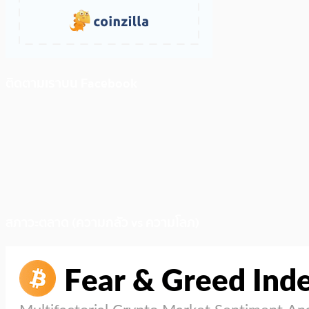
ติดตามเราบน Facebook
สภาวะตลาด (ความกลัว vs ความโลภ)