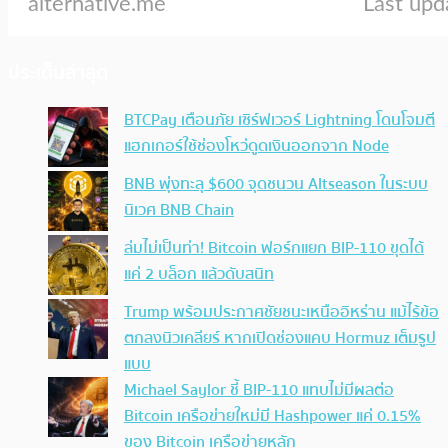
ประเด็นล่าสุด
BTCPay เตือนภัย เซิร์ฟเวอร์ Lightning โดนโจมตี
แฮกเกอร์ใช้ช่องโหว่ดูดเงินออกจาก Node
BNB พุ่งทะลุ $600 จุดชนวน Altseason ในระบบ
นิเวศ BNB Chain
ล่มไม่เป็นท่า! Bitcoin ฟอร์กแยก BIP-110 ขุดได้
แค่ 2 บล็อก แล้วดับสนิท
Trump พร้อมประกาศชัยชนะเหนืออิหร่าน แม้ไร้ข้อ
ตกลงนิวเคลียร์ หากเปิดช่องแคบ Hormuz เต็มรูป
แบบ
Michael Saylor ชี้ BIP-110 แทบไม่มีผลต่อ
Bitcoin เครือข่ายใหม่มี Hashpower แค่ 0.15%
ของ Bitcoin เครือข่ายหลัก