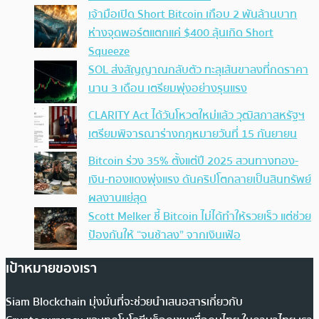
เจ้ามือเปิด Short Bitcoin เกือบ 2 พันล้านบาท
ห่างจุดพอร์ตแตกแค่ $400 ลุ้นเกิด Short
Squeeze
SOL ส่งสัญญาณกลับตัว ทะลุเส้นขาลงที่กดราคา
นาน 3 เดือน เตรียมพุ่งอย่างรุนแรง
CLARITY Act ได้วันโหวตใหม่แล้ว วุฒิสภาสหรัฐฯ
เตรียมพิจารณาร่างกฎหมายวันที่ 15 กันยายน
Bitcoin ร่วง 35% ตั้งแต่ปี 2025 สวนทางทอง-
เงิน-ทองแดงพุ่งแรง ดันคริปโตกลายเป็นสินทรัพย์
ผลงานแย่สุด
Scott Melker ชี้ Bitcoin ไม่ได้ทำให้รวยเร็ว แต่ช่วย
ป้องกันให้ “จนช้าลง” จากเงินเฟ้อ
เป้าหมายของเรา
Siam Blockchain มุ่งมั่นที่จะช่วยนำเสนอสารเกี่ยวกับ