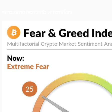
สภาวะตลาด (ความกลัว vs ความโลภ)