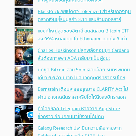
สหรัฐหลังเงินทุนไหลออกไปฝั่ง AI
BlackRock ลุยเปิดตัว Tokenized สำหรับกองทุน
ตลาดเงินยุโรปมูลค่า 3.11 แสนล้านดอลลาร์
แบงก์ใหญ่สุดของอิตาลี ลดสัดส่วน Bitcoin ETF
ลง 99% หันลงทุน ใน Ethereum แทนถึง 3 เท่า
Charles Hoskinson ปลุกพลังคอมมูฯ Cardano
ลั่นต้องการพา ADA กลับมาเป็นผู้ชนะ
นักขุด Bitcoin สาย Solo เจอบล็อก รับทรัพย์คน
เดียว 6.6 ล้านบาท ไม่สนวิกฤตศรัทธาคริปโทฯ
Bernstein เตือนหากกฎหมาย CLARITY Act ไม่
ผ่าน อาจกดดันราคาคริปโตให้ดิ่งลงอีกระลอก
ทั่วโลกช็อก Telegram หายจาก App Store
ชั่วคราว ก่อนกลับมาใช้งานได้ปกติ
Galaxy Research ประเมินความเสียหายจาก