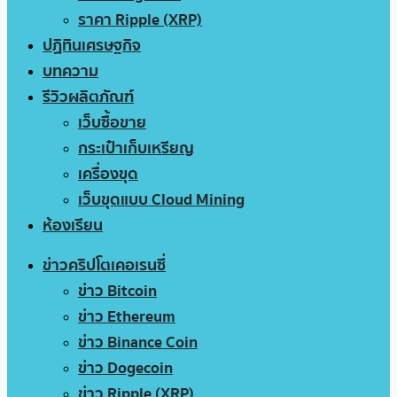
ราคา Ripple (XRP)
ปฏิทินเศรษฐกิจ
บทความ
รีวิวผลิตภัณฑ์
เว็บซื้อขาย
กระเป๋าเก็บเหรียญ
เครื่องขุด
เว็บขุดแบบ Cloud Mining
ห้องเรียน
ข่าวคริปโตเคอเรนซี่
ข่าว Bitcoin
ข่าว Ethereum
ข่าว Binance Coin
ข่าว Dogecoin
ข่าว Ripple (XRP)