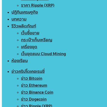
ราคา Ripple (XRP)
ปฏิทินเศรษฐกิจ
บทความ
รีวิวผลิตภัณฑ์
เว็บซื้อขาย
กระเป๋าเก็บเหรียญ
เครื่องขุด
เว็บขุดแบบ Cloud Mining
ห้องเรียน
ข่าวคริปโตเคอเรนซี่
ข่าว Bitcoin
ข่าว Ethereum
ข่าว Binance Coin
ข่าว Dogecoin
ข่าว Ripple (XRP)