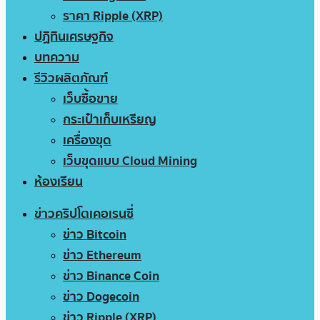
ราคา Ripple (XRP)
ปฏิทินเศรษฐกิจ
บทความ
รีวิวผลิตภัณฑ์
เว็บซื้อขาย
กระเป๋าเก็บเหรียญ
เครื่องขุด
เว็บขุดแบบ Cloud Mining
ห้องเรียน
ข่าวคริปโตเคอเรนซี่
ข่าว Bitcoin
ข่าว Ethereum
ข่าว Binance Coin
ข่าว Dogecoin
ข่าว Ripple (XRP)