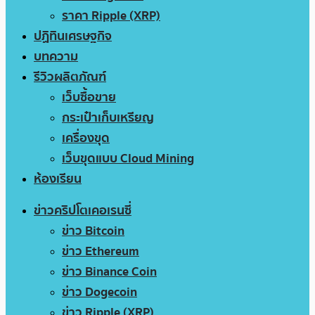
ราคา Ripple (XRP)
ปฏิทินเศรษฐกิจ
บทความ
รีวิวผลิตภัณฑ์
เว็บซื้อขาย
กระเป๋าเก็บเหรียญ
เครื่องขุด
เว็บขุดแบบ Cloud Mining
ห้องเรียน
ข่าวคริปโตเคอเรนซี่
ข่าว Bitcoin
ข่าว Ethereum
ข่าว Binance Coin
ข่าว Dogecoin
ข่าว Ripple (XRP)