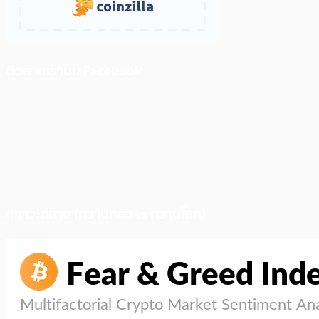
ติดตามเราบน Facebook
สภาวะตลาด (ความกลัว vs ความโลภ)