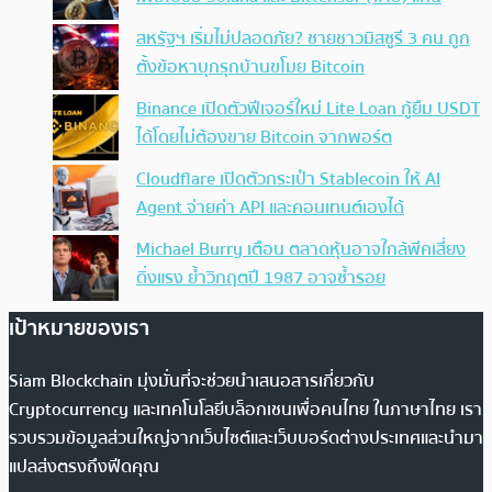
สหรัฐฯ เริ่มไม่ปลอดภัย? ชายชาวมิสซูรี 3 คน ถูก
ตั้งข้อหาบุกรุกบ้านขโมย Bitcoin
Binance เปิดตัวฟีเจอร์ใหม่ Lite Loan กู้ยืม USDT
ได้โดยไม่ต้องขาย Bitcoin จากพอร์ต
Cloudflare เปิดตัวกระเป๋า Stablecoin ให้ AI
Agent จ่ายค่า API และคอนเทนต์เองได้
Michael Burry เตือน ตลาดหุ้นอาจใกล้พีคเสี่ยง
ดิ่งแรง ย้ำวิกฤตปี 1987 อาจซ้ำรอย
เป้าหมายของเรา
Siam Blockchain มุ่งมั่นที่จะช่วยนำเสนอสารเกี่ยวกับ
Cryptocurrency และเทคโนโลยีบล็อกเชนเพื่อคนไทย ในภาษาไทย เรา
รวบรวมข้อมูลส่วนใหญ่จากเว็บไซต์และเว็บบอร์ดต่างประเทศและนำมา
แปลส่งตรงถึงฟีดคุณ