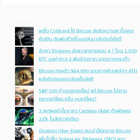
ประเด็นล่าสุด
เหยื่อ Coldcard ใช้ Bitcoin ส่งข้อความหาโจรขอ
คืนเงิน ตัดพ้อชีวิตโอนกลับมาสักนิดก็ยังดี
จับตา Strategy ส่อแววเทขายรอบ 4 ? โอน 1,030
BTC มูลค่าทะลุ 2 พันล้านบาท ออกจากกระเป๋า
Bitcoin ทรงตัว $64,000 สวนทางหุ้นสหรัฐฯ ATH
หลังข้อตกลงฮอร์มุซใกล้ยุติ
S&P 500 ทำจุดสูงสุดใหม่ แต่ Bitcoin ไม่ตาม
ตลาดเปลี่ยน หรือ คนเปลี่ยน?
3 เหตุผลทำไมราคา Cardano (Ada) ถึงพุ่งแรง
22% ในสัปดาห์เดียว
นักลงทุน Uber รุ่นแรก แนะนำให้เทขาย Bitcoin
เพื่อไปซื้อ Solana และ Bittensor (TAO) แทน