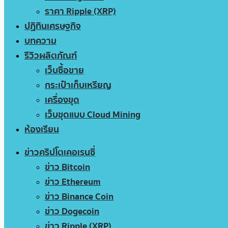
ราคา Ripple (XRP)
ปฏิทินเศรษฐกิจ
บทความ
รีวิวผลิตภัณฑ์
เว็บซื้อขาย
กระเป๋าเก็บเหรียญ
เครื่องขุด
เว็บขุดแบบ Cloud Mining
ห้องเรียน
ข่าวคริปโตเคอเรนซี่
ข่าว Bitcoin
ข่าว Ethereum
ข่าว Binance Coin
ข่าว Dogecoin
ข่าว Ripple (XRP)