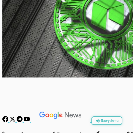
ฟังสรุปข่าว
พร้อมเล่น