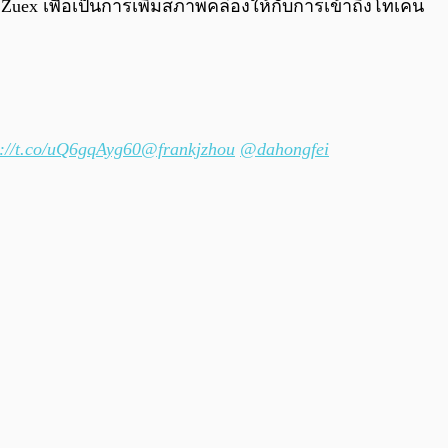
ex เพื่อเป็นการเพิ่มสภาพคล่องให้กับการเข้าถึงโทเคน
s://t.co/uQ6gqAyg60
@frankjzhou
@dahongfei