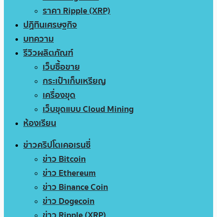
ราคา Ripple (XRP)
ปฏิทินเศรษฐกิจ
บทความ
รีวิวผลิตภัณฑ์
เว็บซื้อขาย
กระเป๋าเก็บเหรียญ
เครื่องขุด
เว็บขุดแบบ Cloud Mining
ห้องเรียน
ข่าวคริปโตเคอเรนซี่
ข่าว Bitcoin
ข่าว Ethereum
ข่าว Binance Coin
ข่าว Dogecoin
ข่าว Ripple (XRP)