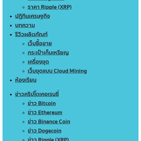
ราคา Ripple (XRP)
ปฏิทินเศรษฐกิจ
บทความ
รีวิวผลิตภัณฑ์
เว็บซื้อขาย
กระเป๋าเก็บเหรียญ
เครื่องขุด
เว็บขุดแบบ Cloud Mining
ห้องเรียน
ข่าวคริปโตเคอเรนซี่
ข่าว Bitcoin
ข่าว Ethereum
ข่าว Binance Coin
ข่าว Dogecoin
ข่าว Ripple (XRP)