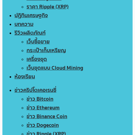
ราคา Ripple (XRP)
ปฏิทินเศรษฐกิจ
บทความ
รีวิวผลิตภัณฑ์
เว็บซื้อขาย
กระเป๋าเก็บเหรียญ
เครื่องขุด
เว็บขุดแบบ Cloud Mining
ห้องเรียน
ข่าวคริปโตเคอเรนซี่
ข่าว Bitcoin
ข่าว Ethereum
ข่าว Binance Coin
ข่าว Dogecoin
ข่าว Ripple (XRP)