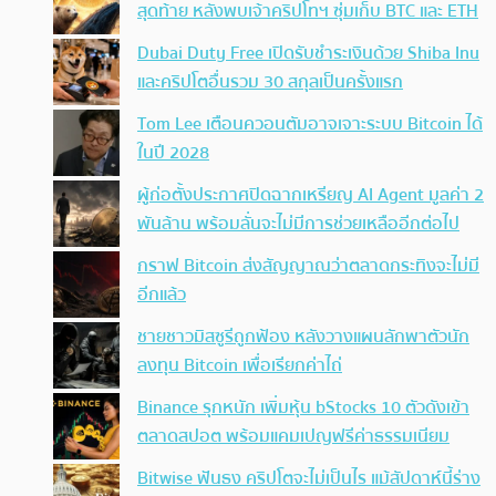
สุดท้าย หลังพบเจ้าคริปโทฯ ซุ่มเก็บ BTC และ ETH
Dubai Duty Free เปิดรับชำระเงินด้วย Shiba Inu
และคริปโตอื่นรวม 30 สกุลเป็นครั้งแรก
Tom Lee เตือนควอนตัมอาจเจาะระบบ Bitcoin ได้
ในปี 2028
ผู้ก่อตั้งประกาศปิดฉากเหรียญ AI Agent มูลค่า 2
พันล้าน พร้อมลั่นจะไม่มีการช่วยเหลืออีกต่อไป
กราฟ Bitcoin ส่งสัญญาณว่าตลาดกระทิงจะไม่มี
อีกแล้ว
ชายชาวมิสซูรีถูกฟ้อง หลังวางแผนลักพาตัวนัก
ลงทุน Bitcoin เพื่อเรียกค่าไถ่
Binance รุกหนัก เพิ่มหุ้น bStocks 10 ตัวดังเข้า
ตลาดสปอต พร้อมแคมเปญฟรีค่าธรรมเนียม
Bitwise ฟันธง คริปโตจะไม่เป็นไร แม้สัปดาห์นี้ร่าง