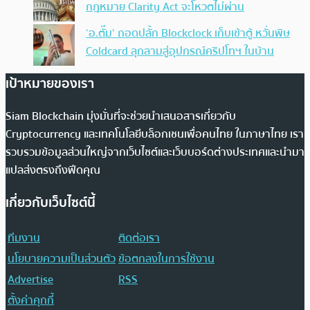
กฎหมาย Clarity Act จะโหวตไม่ผ่าน
‘อ.ตั๊ม’ ถอดปลั้ก Blockclock เก็บเข้าตู้ หวั่นพิษ
Coldcard ลุกลามสู่อุปกรณ์คริปโทฯ ในบ้าน
เป้าหมายของเรา
Siam Blockchain มุ่งมั่นที่จะช่วยนำเสนอสารเกี่ยวกับ
Cryptocurrency และเทคโนโลยีบล็อกเชนเพื่อคนไทย ในภาษาไทย เรา
รวบรวมข้อมูลส่วนใหญ่จากเว็บไซต์และเว็บบอร์ดต่างประเทศและนำมา
แปลส่งตรงถึงฟีดคุณ
เกี่ยวกับเว็บไซต์นี้
ทีมงาน
ติดต่อเรา
นโยบายความเป็นส่วนตัว
ข้อตกลงในการใช้งาน
Advertise
RSS
ตั้งค่าคุกกี้