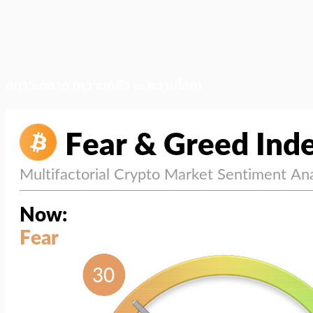
สภาวะตลาด (ความกลัว vs ความโลภ)