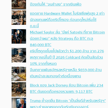
ป้องกันให้ “จนช้าลง” จากเงินเฟ้อ
ยอดขาย Hardware Wallet ในรัสเซียพุ่งสูง 2 เท่า
นักลงทุนแห่ถือคริปโตเอง ก่อนกฎใหม่เริ่มใช้
ก.ย.นี้
Michael Saylor ลั่น “มีแค่ Satoshi ที่ขาย Bitcoin
น้อยกว่าผม” หลัง Strategy ถือ BTC ทะลุ
840,000 BTC
คริปโตถูกขโมยไปแล้วกว่า $1,200 ล้าน จาก 276
เหตุการณ์ในปี ปี 2026 Coldcard คิดเป็นสัดส่วน
10% จากทั้งหมด
จีนเทขายพันธบัตรสหรัฐฯเหลือ $659,000 ล้าน
เดินหน้าสะสมทองคำต่อเนื่องแทน
Block ของ Jack Dorsey ช้อน Bitcoin เพิ่ม 234
BTC ดันยอดถือครองรวมแตะ 9,117 BTC
Trump ย้ำจุดยืน Bitcoin “เป็นสิ่งดีสำหรับสหรัฐฯ”
เพราะช่วยลดแรงกดดันต่อเงินดอลลาร์