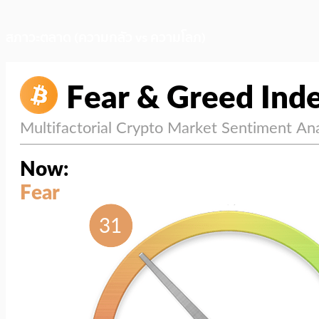
สภาวะตลาด (ความกลัว vs ความโลภ)