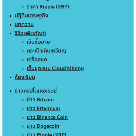
ราคา Ripple (XRP)
ปฏิทินเศรษฐกิจ
บทความ
รีวิวผลิตภัณฑ์
เว็บซื้อขาย
กระเป๋าเก็บเหรียญ
เครื่องขุด
เว็บขุดแบบ Cloud Mining
ห้องเรียน
ข่าวคริปโตเคอเรนซี่
ข่าว Bitcoin
ข่าว Ethereum
ข่าว Binance Coin
ข่าว Dogecoin
ข่าว Ripple (XRP)