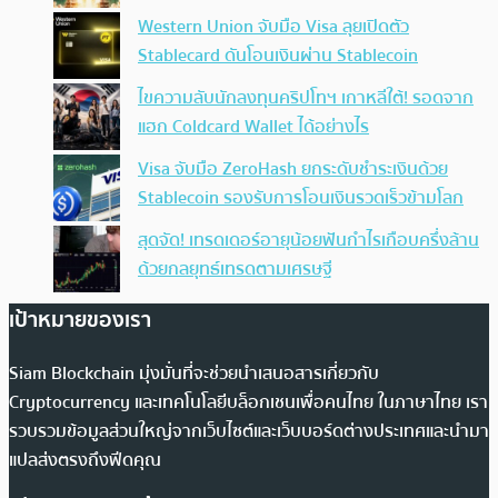
Western Union จับมือ Visa ลุยเปิดตัว
Stablecard ดันโอนเงินผ่าน Stablecoin
ไขความลับนักลงทุนคริปโทฯ เกาหลีใต้! รอดจาก
แฮก Coldcard Wallet ได้อย่างไร
Visa จับมือ ZeroHash ยกระดับชำระเงินด้วย
Stablecoin รองรับการโอนเงินรวดเร็วข้ามโลก
สุดจัด! เทรดเดอร์อายุน้อยฟันกำไรเกือบครึ่งล้าน
ด้วยกลยุทธ์เทรดตามเศรษฐี
เป้าหมายของเรา
Siam Blockchain มุ่งมั่นที่จะช่วยนำเสนอสารเกี่ยวกับ
Cryptocurrency และเทคโนโลยีบล็อกเชนเพื่อคนไทย ในภาษาไทย เรา
รวบรวมข้อมูลส่วนใหญ่จากเว็บไซต์และเว็บบอร์ดต่างประเทศและนำมา
แปลส่งตรงถึงฟีดคุณ