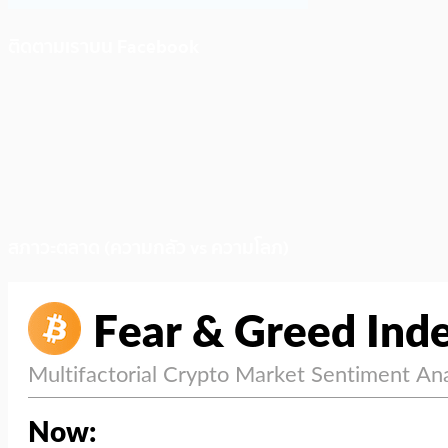
ติดตามเราบน Facebook
สภาวะตลาด (ความกลัว vs ความโลภ)