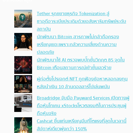
Tether รุกขยายธุรกิจ Tokenization สู่
ซาอุดีอาระเบียประเดิมด้วยอสังหาริมทรัพย์ระดับ
สถาบัน
นักพัฒนา Bitcoin สารภาพไม่กล้าถือครอง
เหรียญเยอะเพราะกลัวความเสี่ยงด้านความ
ปลอดภัย
นักพัฒนาใช้ AI ตรวจพบบั๊กขั้นวิกฤต 85 จุดใน
Bitcoin เตือนสถานการณ์เข้าขั้นเลวร้าย
ผู้ก่อตั้งโปรเจกต์ NFT ถูกฟ้องข้อหาหลอกลงทุน
หลังนำเงิน 10 ล้านดอลลาร์ไปเล่นพนัน
Broadridge จับมือ Payward Services เปิดทางผู้
ถือหุ้นโทเคน xStocksโหวตลงมติในการประชุมผู้
ถือหุ้นจริง
Cashcat ขึ้นแท่นเหรียญมีมที่โตแรงที่สุดในเวลานี้
สัปดาห์เดียวพุ่งกว่า 150%