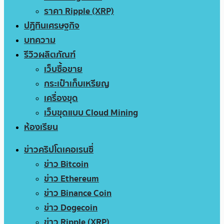
ราคา Ripple (XRP)
ปฏิทินเศรษฐกิจ
บทความ
รีวิวผลิตภัณฑ์
เว็บซื้อขาย
กระเป๋าเก็บเหรียญ
เครื่องขุด
เว็บขุดแบบ Cloud Mining
ห้องเรียน
ข่าวคริปโตเคอเรนซี่
ข่าว Bitcoin
ข่าว Ethereum
ข่าว Binance Coin
ข่าว Dogecoin
ข่าว Ripple (XRP)