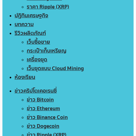
ราคา Ripple (XRP)
ปฏิทินเศรษฐกิจ
บทความ
รีวิวผลิตภัณฑ์
เว็บซื้อขาย
กระเป๋าเก็บเหรียญ
เครื่องขุด
เว็บขุดแบบ Cloud Mining
ห้องเรียน
ข่าวคริปโตเคอเรนซี่
ข่าว Bitcoin
ข่าว Ethereum
ข่าว Binance Coin
ข่าว Dogecoin
ข่าว Ripple (XRP)