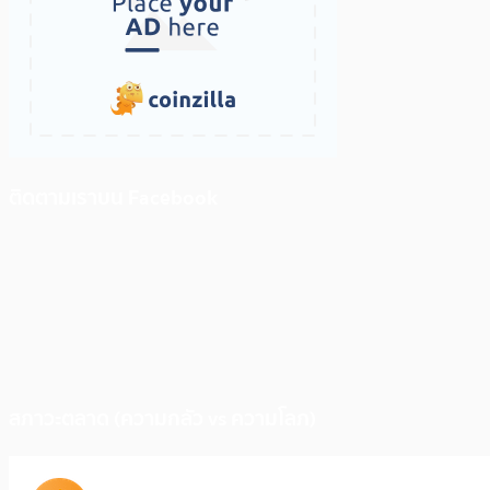
ติดตามเราบน Facebook
สภาวะตลาด (ความกลัว vs ความโลภ)