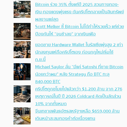
Bitcoin ร่วง 35% ตั้งแต่ปี 2025 สวนทางทอง-
เงิน-ทองแดงพุ่งแรง ดันคริปโตกลายเป็นสินทรัพย์
ผลงานแย่สุด
Scott Melker ชี้ Bitcoin ไม่ได้ทำให้รวยเร็ว แต่ช่วย
ป้องกันให้ “จนช้าลง” จากเงินเฟ้อ
ยอดขาย Hardware Wallet ในรัสเซียพุ่งสูง 2 เท่า
นักลงทุนแห่ถือคริปโตเอง ก่อนกฎใหม่เริ่มใช้
ก.ย.นี้
Michael Saylor ลั่น “มีแค่ Satoshi ที่ขาย Bitcoin
น้อยกว่าผม” หลัง Strategy ถือ BTC ทะลุ
840,000 BTC
คริปโตถูกขโมยไปแล้วกว่า $1,200 ล้าน จาก 276
เหตุการณ์ในปี ปี 2026 Coldcard คิดเป็นสัดส่วน
10% จากทั้งหมด
จีนเทขายพันธบัตรสหรัฐฯเหลือ $659,000 ล้าน
เดินหน้าสะสมทองคำต่อเนื่องแทน