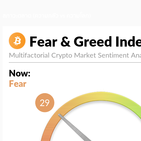
สภาวะตลาด (ความกลัว vs ความโลภ)