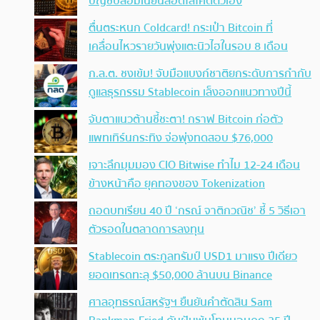
บัญชีปลอมเนียนสอดไส้โค้ดตัวเอง
ตื่นตระหนก Coldcard! กระเป๋า Bitcoin ที่
เคลื่อนไหวรายวันพุ่งแตะนิวไฮในรอบ 8 เดือน
ก.ล.ต. ชงเข้ม! จับมือแบงก์ชาติยกระดับการกำกับ
ดูแลธุรกรรม Stablecoin เล็งออกแนวทางปีนี้
จับตาแนวต้านชี้ชะตา! กราฟ Bitcoin ก่อตัว
แพทเทิร์นกระทิง จ่อพุ่งทดสอบ $76,000
เจาะลึกมุมมอง CIO Bitwise ทำไม 12-24 เดือน
ข้างหน้าคือ ยุคทองของ Tokenization
ถอดบทเรียน 40 ปี ‘กรณ์ จาติกวณิช’ ชี้ 5 วิธีเอา
ตัวรอดในตลาดการลงทุน
Stablecoin ตระกูลทรัมป์ USD1 มาแรง ปีเดียว
ยอดเทรดทะลุ $50,000 ล้านบน Binance
ศาลอุทธรณ์สหรัฐฯ ยืนยันคำตัดสิน Sam