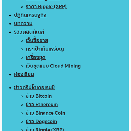
ราคา Ripple (XRP)
ปฏิทินเศรษฐกิจ
บทความ
รีวิวผลิตภัณฑ์
เว็บซื้อขาย
กระเป๋าเก็บเหรียญ
เครื่องขุด
เว็บขุดแบบ Cloud Mining
ห้องเรียน
ข่าวคริปโตเคอเรนซี่
ข่าว Bitcoin
ข่าว Ethereum
ข่าว Binance Coin
ข่าว Dogecoin
ข่าว Ripple (XRP)