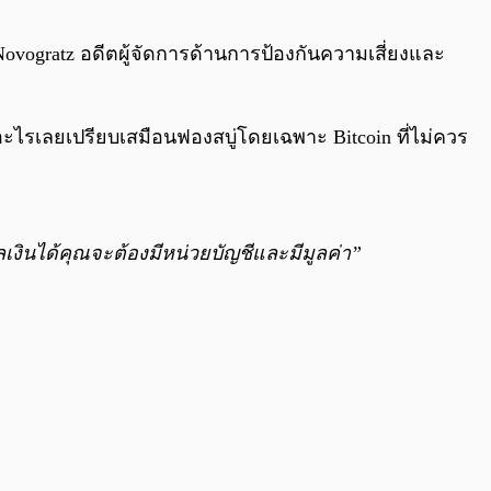
0:00
/
0:00
ogratz อดีตผู้จัดการด้านการป้องกันความเสี่ยงและ
อะไรเลยเปรียบเสมือนฟองสบู่โดยเฉพาะ Bitcoin ที่ไม่ควร
ุลเงินได้คุณจะต้องมีหน่วยบัญชีและมีมูลค่า”