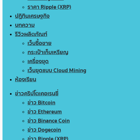
ราคา Ripple (XRP)
ปฏิทินเศรษฐกิจ
บทความ
รีวิวผลิตภัณฑ์
เว็บซื้อขาย
กระเป๋าเก็บเหรียญ
เครื่องขุด
เว็บขุดแบบ Cloud Mining
ห้องเรียน
ข่าวคริปโตเคอเรนซี่
ข่าว Bitcoin
ข่าว Ethereum
ข่าว Binance Coin
ข่าว Dogecoin
ข่าว Ripple (XRP)