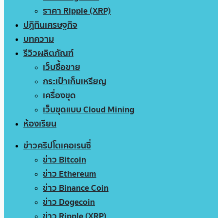
ราคา Ripple (XRP)
ปฏิทินเศรษฐกิจ
บทความ
รีวิวผลิตภัณฑ์
เว็บซื้อขาย
กระเป๋าเก็บเหรียญ
เครื่องขุด
เว็บขุดแบบ Cloud Mining
ห้องเรียน
ข่าวคริปโตเคอเรนซี่
ข่าว Bitcoin
ข่าว Ethereum
ข่าว Binance Coin
ข่าว Dogecoin
ข่าว Ripple (XRP)