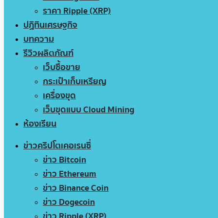
ราคา Ripple (XRP)
ปฏิทินเศรษฐกิจ
บทความ
รีวิวผลิตภัณฑ์
เว็บซื้อขาย
กระเป๋าเก็บเหรียญ
เครื่องขุด
เว็บขุดแบบ Cloud Mining
ห้องเรียน
ข่าวคริปโตเคอเรนซี่
ข่าว Bitcoin
ข่าว Ethereum
ข่าว Binance Coin
ข่าว Dogecoin
ข่าว Ripple (XRP)