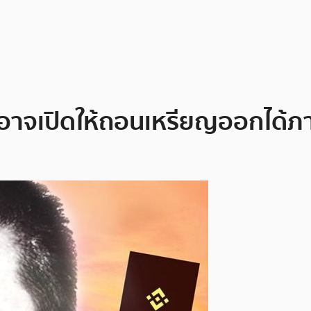
็บอาจเปิดให้ถอนเหรียญออกได้ภา