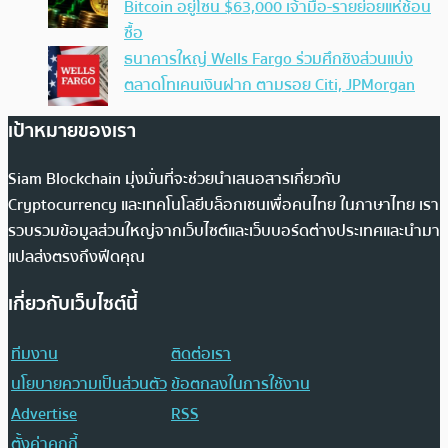
Bitcoin อยู่โซน $63,000 เจ้ามือ-รายย่อยแห่ช้อน
ซื้อ
ธนาคารใหญ่ Wells Fargo ร่วมศึกชิงส่วนแบ่ง
ตลาดโทเคนเงินฝาก ตามรอย Citi, JPMorgan
เป้าหมายของเรา
Siam Blockchain มุ่งมั่นที่จะช่วยนำเสนอสารเกี่ยวกับ
Cryptocurrency และเทคโนโลยีบล็อกเชนเพื่อคนไทย ในภาษาไทย เรา
รวบรวมข้อมูลส่วนใหญ่จากเว็บไซต์และเว็บบอร์ดต่างประเทศและนำมา
แปลส่งตรงถึงฟีดคุณ
เกี่ยวกับเว็บไซต์นี้
ทีมงาน
ติดต่อเรา
นโยบายความเป็นส่วนตัว
ข้อตกลงในการใช้งาน
Advertise
RSS
ตั้งค่าคุกกี้