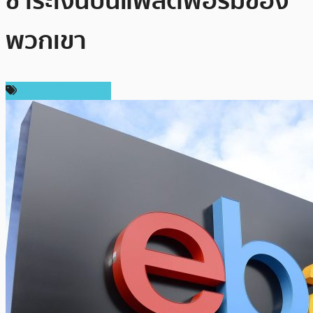
ชำระเงินบนแพลตฟอร์มของ
พวกเขา
ข่าวคริปโตเคอเรนซี่