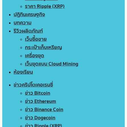
ราคา Ripple (XRP)
ปฏิทินเศรษฐกิจ
บทความ
รีวิวผลิตภัณฑ์
เว็บซื้อขาย
กระเป๋าเก็บเหรียญ
เครื่องขุด
เว็บขุดแบบ Cloud Mining
ห้องเรียน
ข่าวคริปโตเคอเรนซี่
ข่าว Bitcoin
ข่าว Ethereum
ข่าว Binance Coin
ข่าว Dogecoin
ข่าว Ripple (XRP)