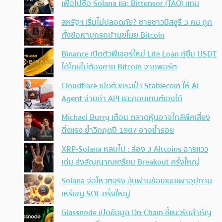
เพื่อไปซื้อ Solana และ Bittensor (TAO) แทน
สหรัฐฯ เริ่มไม่ปลอดภัย? ชายชาวมิสซูรี 3 คน ถูก
ตั้งข้อหาบุกรุกบ้านขโมย Bitcoin
Binance เปิดตัวฟีเจอร์ใหม่ Lite Loan กู้ยืม USDT
ได้โดยไม่ต้องขาย Bitcoin จากพอร์ต
Cloudflare เปิดตัวกระเป๋า Stablecoin ให้ AI
Agent จ่ายค่า API และคอนเทนต์เองได้
Michael Burry เตือน ตลาดหุ้นอาจใกล้พีคเสี่ยง
ดิ่งแรง ย้ำวิกฤตปี 1987 อาจซ้ำรอย
XRP-Solana หลบไป : ส่อง 3 Altcoins ฉายแวว
เด่น ส่งสัญญาณเตรียม Breakout ครั้งใหญ่
Solana จ่อโหวตจริง ลุ้นผ่านข้อเสนอเผาอุปทาน
เหรียญ SOL ครั้งใหญ่
Glassnode เปิดข้อมูล On-Chain ชี้แนวรับสำคัญ