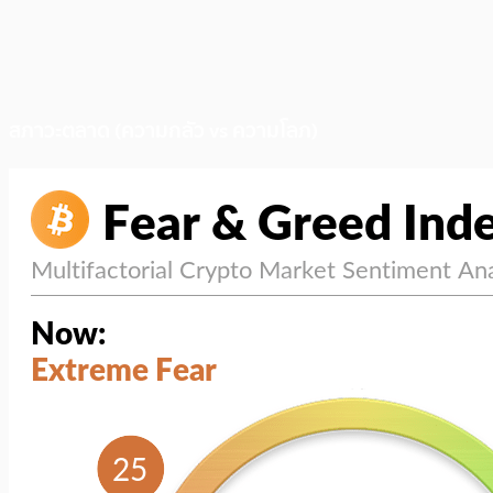
สภาวะตลาด (ความกลัว vs ความโลภ)