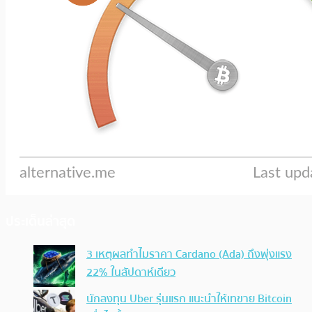
ประเด็นล่าสุด
3 เหตุผลทำไมราคา Cardano (Ada) ถึงพุ่งแรง
22% ในสัปดาห์เดียว
นักลงทุน Uber รุ่นแรก แนะนำให้เทขาย Bitcoin