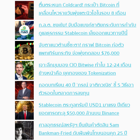
ตื่นตระหนก Coldcard! กระเป๋า Bitcoin ที่
เคลื่อนไหวรายวันพุ่งแตะนิวไฮในรอบ 8 เดือน
ก.ล.ต. ชงเข้ม! จับมือแบงก์ชาติยกระดับการกำกับ
ดูแลธุรกรรม Stablecoin เล็งออกแนวทางปีนี้
จับตาแนวต้านชี้ชะตา! กราฟ Bitcoin ก่อตัว
แพทเทิร์นกระทิง จ่อพุ่งทดสอบ $76,000
เจาะลึกมุมมอง CIO Bitwise ทำไม 12-24 เดือน
ข้างหน้าคือ ยุคทองของ Tokenization
ถอดบทเรียน 40 ปี ‘กรณ์ จาติกวณิช’ ชี้ 5 วิธีเอา
ตัวรอดในตลาดการลงทุน
Stablecoin ตระกูลทรัมป์ USD1 มาแรง ปีเดียว
ยอดเทรดทะลุ $50,000 ล้านบน Binance
ศาลอุทธรณ์สหรัฐฯ ยืนยันคำตัดสิน Sam
Bankman-Fried ดับฝันพ้นโทษนอนคุก 25 ปี