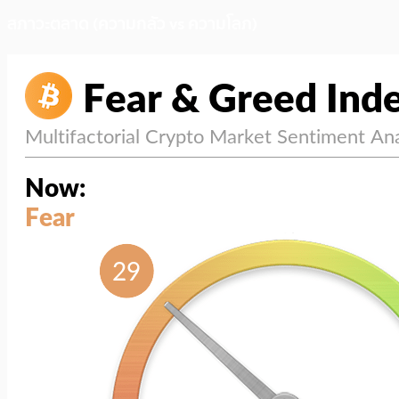
สภาวะตลาด (ความกลัว vs ความโลภ)