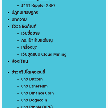
ราคา Ripple (XRP)
ปฏิทินเศรษฐกิจ
บทความ
รีวิวผลิตภัณฑ์
เว็บซื้อขาย
กระเป๋าเก็บเหรียญ
เครื่องขุด
เว็บขุดแบบ Cloud Mining
ห้องเรียน
ข่าวคริปโตเคอเรนซี่
ข่าว Bitcoin
ข่าว Ethereum
ข่าว Binance Coin
ข่าว Dogecoin
ข่าว Ripple (XRP)