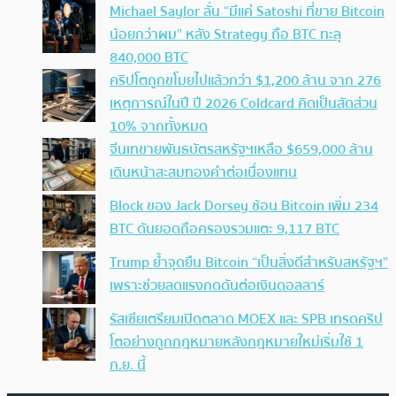
Michael Saylor ลั่น “มีแค่ Satoshi ที่ขาย Bitcoin
น้อยกว่าผม” หลัง Strategy ถือ BTC ทะลุ
840,000 BTC
คริปโตถูกขโมยไปแล้วกว่า $1,200 ล้าน จาก 276
เหตุการณ์ในปี ปี 2026 Coldcard คิดเป็นสัดส่วน
10% จากทั้งหมด
จีนเทขายพันธบัตรสหรัฐฯเหลือ $659,000 ล้าน
เดินหน้าสะสมทองคำต่อเนื่องแทน
Block ของ Jack Dorsey ช้อน Bitcoin เพิ่ม 234
BTC ดันยอดถือครองรวมแตะ 9,117 BTC
Trump ย้ำจุดยืน Bitcoin “เป็นสิ่งดีสำหรับสหรัฐฯ”
เพราะช่วยลดแรงกดดันต่อเงินดอลลาร์
รัสเซียเตรียมเปิดตลาด MOEX และ SPB เทรดคริป
โตอย่างถูกกฎหมายหลังกฎหมายใหม่เริ่มใช้ 1
ก.ย. นี้