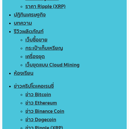
ราคา Ripple (XRP)
ปฏิทินเศรษฐกิจ
บทความ
รีวิวผลิตภัณฑ์
เว็บซื้อขาย
กระเป๋าเก็บเหรียญ
เครื่องขุด
เว็บขุดแบบ Cloud Mining
ห้องเรียน
ข่าวคริปโตเคอเรนซี่
ข่าว Bitcoin
ข่าว Ethereum
ข่าว Binance Coin
ข่าว Dogecoin
ข่าว Ripple (XRP)