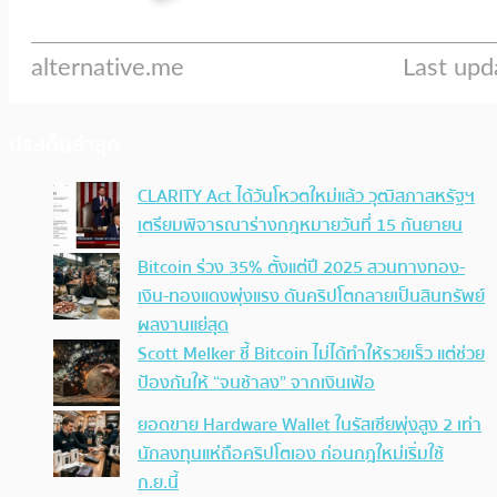
ประเด็นล่าสุด
CLARITY Act ได้วันโหวตใหม่แล้ว วุฒิสภาสหรัฐฯ
เตรียมพิจารณาร่างกฎหมายวันที่ 15 กันยายน
Bitcoin ร่วง 35% ตั้งแต่ปี 2025 สวนทางทอง-
เงิน-ทองแดงพุ่งแรง ดันคริปโตกลายเป็นสินทรัพย์
ผลงานแย่สุด
Scott Melker ชี้ Bitcoin ไม่ได้ทำให้รวยเร็ว แต่ช่วย
ป้องกันให้ “จนช้าลง” จากเงินเฟ้อ
ยอดขาย Hardware Wallet ในรัสเซียพุ่งสูง 2 เท่า
นักลงทุนแห่ถือคริปโตเอง ก่อนกฎใหม่เริ่มใช้
ก.ย.นี้