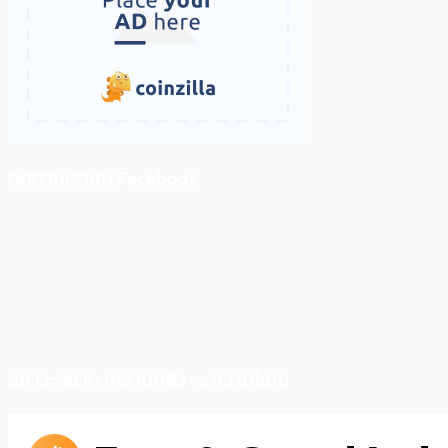
ติดตามเราบน Facebook
สภาวะตลาด (ความกลัว vs ความโลภ)