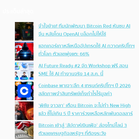
ประเด็นล่าสุด
จำใจย้าย! ทีมนักพัฒนา Bitcoin Red หันซบ AI
จีน หลังโดน OpenAI บล็อกไม่ให้ใช้
แฮกเกอร์เกาหลีเหนืออัปเกรดใช้ AI กวาดคริปโทฯ
ทั่วโลก ตัวเลขพุ่งแตะ 66%
AI Future Ready #2 จัด Workshop ฟรี สอน
SME ใช้ AI ทำงานจริง 14 ส.ค. นี้
Coinbase พาเจาะลึก 4 เทรนด์คริปโทฯ ปี 2026
สลัดภาพจำสินทรัพย์เก็งกำไรไร้มูลค่า
‘พิชัย จาวลา’ เตือน Bitcoin จะไม่ทำ New High
แล้ว ชี้ไม่เกิน 5 ปี ราคาร่วงเหลือหลักพันดอลลาร์
Bitcoin เข้าสู่ ‘สัปดาห์เงินเฟ้อ’ ส่องไทม์ไลน์ 3
ตัวเลขเศรษฐกิจสหรัฐฯ ที่ต้องระวัง