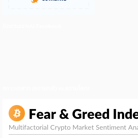
ติดตามเราบน Facebook
สภาวะตลาด (ความกลัว vs ความโลภ)