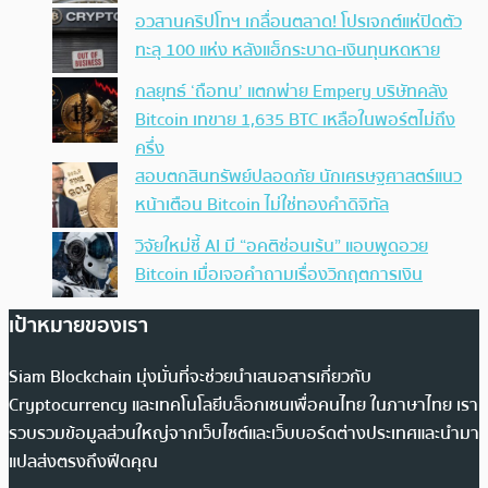
อวสานคริปโทฯ เกลื่อนตลาด! โปรเจกต์แห่ปิดตัว
ทะลุ 100 แห่ง หลังแฮ็กระบาด-เงินทุนหดหาย
กลยุทธ์ ‘ถือทน’ แตกพ่าย Empery บริษัทคลัง
Bitcoin เทขาย 1,635 BTC เหลือในพอร์ตไม่ถึง
ครึ่ง
สอบตกสินทรัพย์ปลอดภัย นักเศรษฐศาสตร์แนว
หน้าเตือน Bitcoin ไม่ใช่ทองคำดิจิทัล
วิจัยใหม่ชี้ AI มี “อคติซ่อนเร้น” แอบพูดอวย
Bitcoin เมื่อเจอคำถามเรื่องวิกฤตการเงิน
เป้าหมายของเรา
Siam Blockchain มุ่งมั่นที่จะช่วยนำเสนอสารเกี่ยวกับ
Cryptocurrency และเทคโนโลยีบล็อกเชนเพื่อคนไทย ในภาษาไทย เรา
รวบรวมข้อมูลส่วนใหญ่จากเว็บไซต์และเว็บบอร์ดต่างประเทศและนำมา
แปลส่งตรงถึงฟีดคุณ