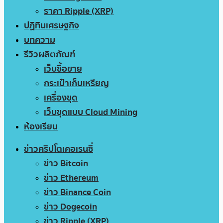
ราคา Ripple (XRP)
ปฏิทินเศรษฐกิจ
บทความ
รีวิวผลิตภัณฑ์
เว็บซื้อขาย
กระเป๋าเก็บเหรียญ
เครื่องขุด
เว็บขุดแบบ Cloud Mining
ห้องเรียน
ข่าวคริปโตเคอเรนซี่
ข่าว Bitcoin
ข่าว Ethereum
ข่าว Binance Coin
ข่าว Dogecoin
ข่าว Ripple (XRP)