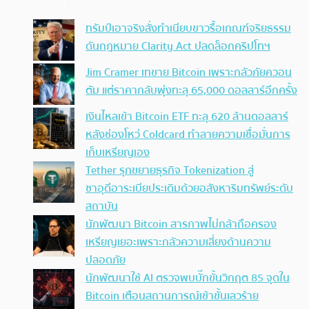
ทรัมป์เอาจริง สั่งทำเนียบขาวรื้อเกณฑ์จริยธรรม
ดันกฎหมาย Clarity Act ปลดล็อกคริปโทฯ
Jim Cramer เทขาย Bitcoin เพราะกลัวภัยควอน
ตัม แต่ราคากลับพุ่งทะลุ 65,000 ดอลลาร์อีกครั้ง
เงินไหลเข้า Bitcoin ETF ทะลุ 620 ล้านดอลลาร์
หลังช่องโหว่ Coldcard ทำลายความเชื่อมั่นการ
เก็บเหรียญเอง
Tether รุกขยายธุรกิจ Tokenization สู่
ซาอุดีอาระเบียประเดิมด้วยอสังหาริมทรัพย์ระดับ
สถาบัน
นักพัฒนา Bitcoin สารภาพไม่กล้าถือครอง
เหรียญเยอะเพราะกลัวความเสี่ยงด้านความ
ปลอดภัย
นักพัฒนาใช้ AI ตรวจพบบั๊กขั้นวิกฤต 85 จุดใน
Bitcoin เตือนสถานการณ์เข้าขั้นเลวร้าย