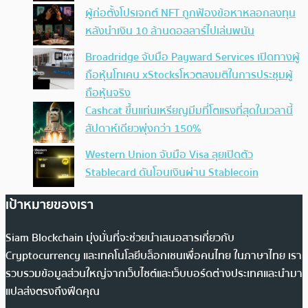
ผู้ก่อตั้งโปรเจกต์ NFT ถูกฟ้องข้อหาหลอกลงทุน
หลังนำเงิน 10 ล้านดอลลาร์ไปเล่นพนัน
Broadridge จับมือ Payward Services เปิดทางผู้
ถือหุ้นโทเคน xStocksโหวตลงมติในการประชุมผู้
ถือหุ้นจริง
Cashcat ขึ้นแท่นเหรียญมีมที่โตแรงที่สุดในเวลานี้
สัปดาห์เดียวพุ่งกว่า 150%
Western Union จับมือ Visa ลุยเปิดตัว
Stablecard ดันโอนเงินผ่าน Stablecoin
เป้าหมายของเรา
Siam Blockchain มุ่งมั่นที่จะช่วยนำเสนอสารเกี่ยวกับ
Cryptocurrency และเทคโนโลยีบล็อกเชนเพื่อคนไทย ในภาษาไทย เรา
รวบรวมข้อมูลส่วนใหญ่จากเว็บไซต์และเว็บบอร์ดต่างประเทศและนำมา
แปลส่งตรงถึงฟีดคุณ