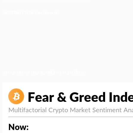
ติดตามเราบน Facebook
สภาวะตลาด (ความกลัว vs ความโลภ)