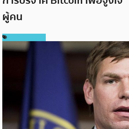
การบริจาค Bitcoin เพื่อจูงใจ
ผู้คน
ข่าวคริปโตเคอเรนซี่