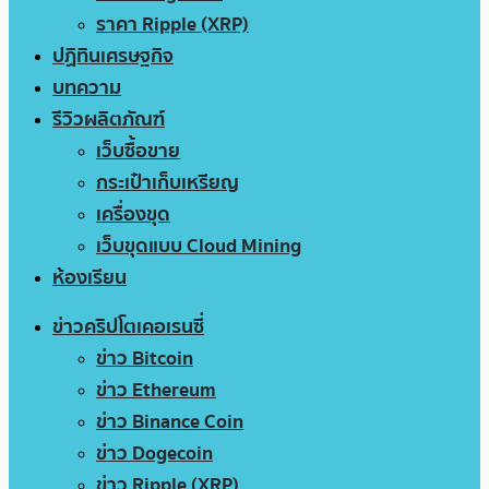
ราคา Ripple (XRP)
ปฏิทินเศรษฐกิจ
บทความ
รีวิวผลิตภัณฑ์
เว็บซื้อขาย
กระเป๋าเก็บเหรียญ
เครื่องขุด
เว็บขุดแบบ Cloud Mining
ห้องเรียน
ข่าวคริปโตเคอเรนซี่
ข่าว Bitcoin
ข่าว Ethereum
ข่าว Binance Coin
ข่าว Dogecoin
ข่าว Ripple (XRP)