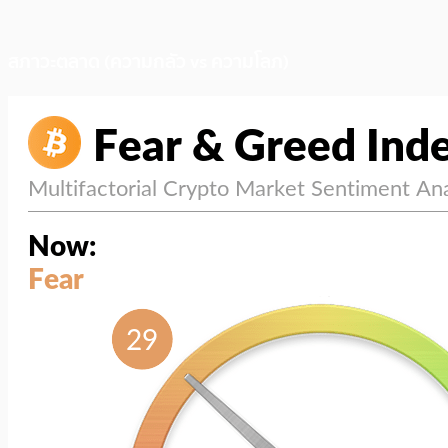
สภาวะตลาด (ความกลัว vs ความโลภ)