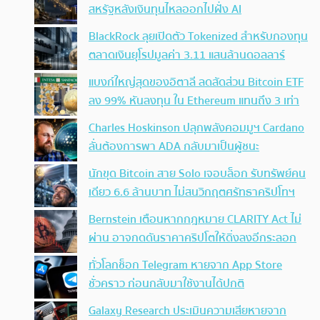
สหรัฐหลังเงินทุนไหลออกไปฝั่ง AI
BlackRock ลุยเปิดตัว Tokenized สำหรับกองทุน
ตลาดเงินยุโรปมูลค่า 3.11 แสนล้านดอลลาร์
แบงก์ใหญ่สุดของอิตาลี ลดสัดส่วน Bitcoin ETF
ลง 99% หันลงทุน ใน Ethereum แทนถึง 3 เท่า
Charles Hoskinson ปลุกพลังคอมมูฯ Cardano
ลั่นต้องการพา ADA กลับมาเป็นผู้ชนะ
นักขุด Bitcoin สาย Solo เจอบล็อก รับทรัพย์คน
เดียว 6.6 ล้านบาท ไม่สนวิกฤตศรัทธาคริปโทฯ
Bernstein เตือนหากกฎหมาย CLARITY Act ไม่
ผ่าน อาจกดดันราคาคริปโตให้ดิ่งลงอีกระลอก
ทั่วโลกช็อก Telegram หายจาก App Store
ชั่วคราว ก่อนกลับมาใช้งานได้ปกติ
Galaxy Research ประเมินความเสียหายจาก