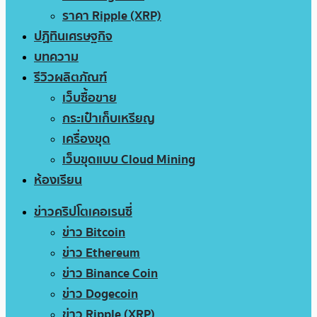
ราคา Ripple (XRP)
ปฏิทินเศรษฐกิจ
บทความ
รีวิวผลิตภัณฑ์
เว็บซื้อขาย
กระเป๋าเก็บเหรียญ
เครื่องขุด
เว็บขุดแบบ Cloud Mining
ห้องเรียน
ข่าวคริปโตเคอเรนซี่
ข่าว Bitcoin
ข่าว Ethereum
ข่าว Binance Coin
ข่าว Dogecoin
ข่าว Ripple (XRP)