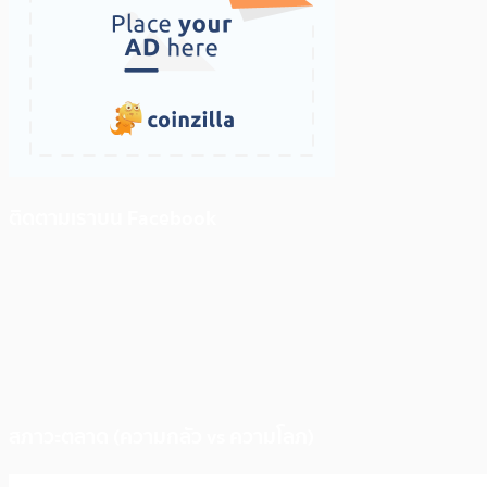
ติดตามเราบน Facebook
สภาวะตลาด (ความกลัว vs ความโลภ)