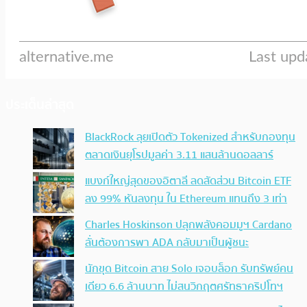
ประเด็นล่าสุด
BlackRock ลุยเปิดตัว Tokenized สำหรับกองทุน
ตลาดเงินยุโรปมูลค่า 3.11 แสนล้านดอลลาร์
แบงก์ใหญ่สุดของอิตาลี ลดสัดส่วน Bitcoin ETF
ลง 99% หันลงทุน ใน Ethereum แทนถึง 3 เท่า
Charles Hoskinson ปลุกพลังคอมมูฯ Cardano
ลั่นต้องการพา ADA กลับมาเป็นผู้ชนะ
นักขุด Bitcoin สาย Solo เจอบล็อก รับทรัพย์คน
เดียว 6.6 ล้านบาท ไม่สนวิกฤตศรัทธาคริปโทฯ