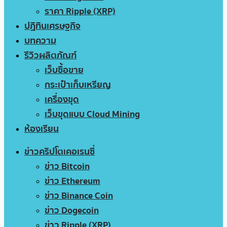
ราคา Ripple (XRP)
ปฏิทินเศรษฐกิจ
บทความ
รีวิวผลิตภัณฑ์
เว็บซื้อขาย
กระเป๋าเก็บเหรียญ
เครื่องขุด
เว็บขุดแบบ Cloud Mining
ห้องเรียน
ข่าวคริปโตเคอเรนซี่
ข่าว Bitcoin
ข่าว Ethereum
ข่าว Binance Coin
ข่าว Dogecoin
ข่าว Ripple (XRP)