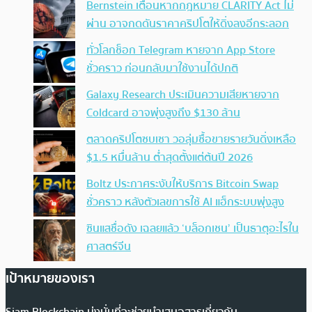
Bernstein เตือนหากกฎหมาย CLARITY Act ไม่
ผ่าน อาจกดดันราคาคริปโตให้ดิ่งลงอีกระลอก
ทั่วโลกช็อก Telegram หายจาก App Store
ชั่วคราว ก่อนกลับมาใช้งานได้ปกติ
Galaxy Research ประเมินความเสียหายจาก
Coldcard อาจพุ่งสูงถึง $130 ล้าน
ตลาดคริปโตซบเซา วอลุ่มซื้อขายรายวันดิ่งเหลือ
$1.5 หมื่นล้าน ต่ำสุดตั้งแต่ต้นปี 2026
Boltz ประกาศระงับให้บริการ Bitcoin Swap
ชั่วคราว หลังตัวเลขการใช้ AI แฮ็กระบบพุ่งสูง
ซินแสชื่อดัง เฉลยแล้ว ‘บล็อกเชน’ เป็นธาตุอะไรใน
ศาสตร์จีน
เป้าหมายของเรา
Siam Blockchain มุ่งมั่นที่จะช่วยนำเสนอสารเกี่ยวกับ