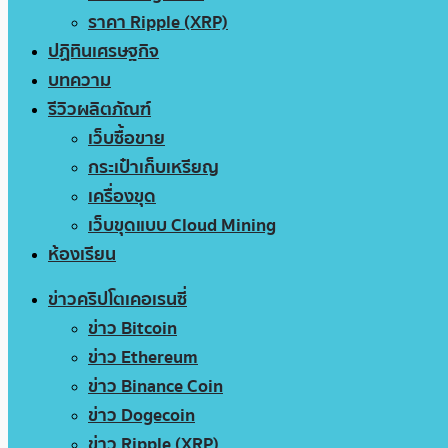
ราคา Ripple (XRP)
ปฏิทินเศรษฐกิจ
บทความ
รีวิวผลิตภัณฑ์
เว็บซื้อขาย
กระเป๋าเก็บเหรียญ
เครื่องขุด
เว็บขุดแบบ Cloud Mining
ห้องเรียน
ข่าวคริปโตเคอเรนซี่
ข่าว Bitcoin
ข่าว Ethereum
ข่าว Binance Coin
ข่าว Dogecoin
ข่าว Ripple (XRP)