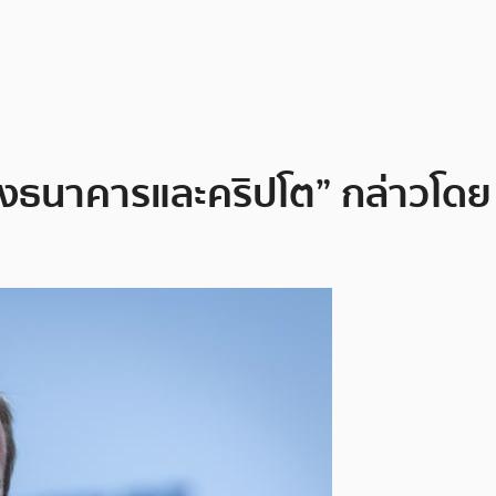
่างธนาคารและคริปโต” กล่าวโด