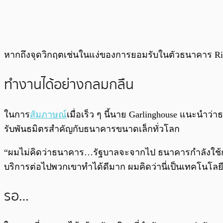
หากถึงจุดวิกฤตเช่นในแง่ของการยอมรับในตัวธนาคาร R
ทำงานได้อย่างกลมกลืน
ในการ
สัมภาษณ์
เมื่อเร็ว ๆ นี้นาย Garlinghouse แนะนำว่
รับพันธมิตรสำคัญกับธนาคารขนาดเล็กทั่วโลก
“ผมไม่คิดว่าธนาคาร…รัฐบาลจะจากไป ธนาคารกำลังใช้กรอ
บริการต่อไปพวกเขาทำได้ดีมาก ผมคิดว่านี่เป็นเทคโนโล
รอ…