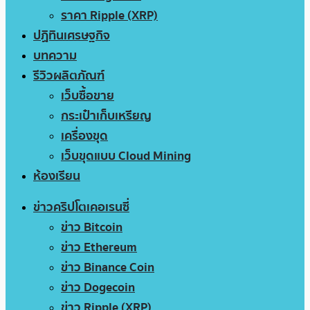
ราคา Ripple (XRP)
ปฏิทินเศรษฐกิจ
บทความ
รีวิวผลิตภัณฑ์
เว็บซื้อขาย
กระเป๋าเก็บเหรียญ
เครื่องขุด
เว็บขุดแบบ Cloud Mining
ห้องเรียน
ข่าวคริปโตเคอเรนซี่
ข่าว Bitcoin
ข่าว Ethereum
ข่าว Binance Coin
ข่าว Dogecoin
ข่าว Ripple (XRP)