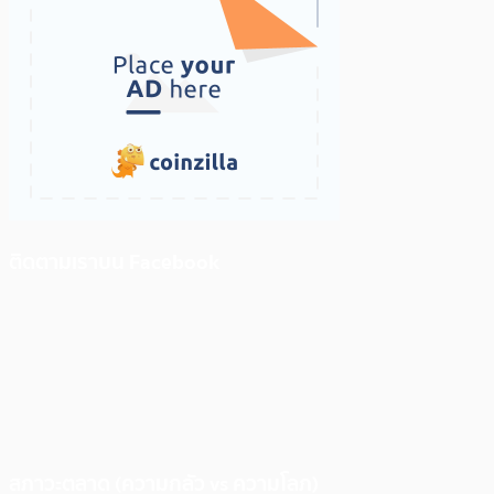
ติดตามเราบน Facebook
สภาวะตลาด (ความกลัว vs ความโลภ)