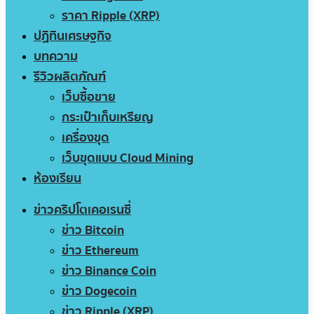
ราคา Ripple (XRP)
ปฏิทินเศรษฐกิจ
บทความ
รีวิวผลิตภัณฑ์
เว็บซื้อขาย
กระเป๋าเก็บเหรียญ
เครื่องขุด
เว็บขุดแบบ Cloud Mining
ห้องเรียน
ข่าวคริปโตเคอเรนซี่
ข่าว Bitcoin
ข่าว Ethereum
ข่าว Binance Coin
ข่าว Dogecoin
ข่าว Ripple (XRP)