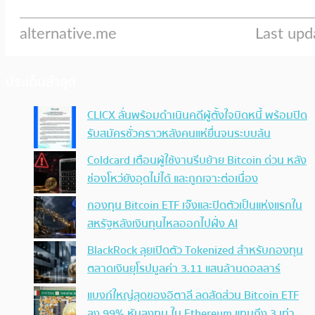
ประเด็นล่าสุด
CLICX ลั่นพร้อมดำเนินคดีผู้ตั้งใจบิดหนี้ พร้อมปิด
รับสมัครชั่วคราวหลังคนแห่ยื่นจนระบบล้น
Coldcard เตือนผู้ใช้งานรีบย้าย Bitcoin ด่วน หลัง
ช่องโหว่ยังอุดไม่ได้ และถูกเจาะต่อเนื่อง
กองทุน Bitcoin ETF เจ๊งและปิดตัวเป็นแห่งแรกใน
สหรัฐหลังเงินทุนไหลออกไปฝั่ง AI
BlackRock ลุยเปิดตัว Tokenized สำหรับกองทุน
ตลาดเงินยุโรปมูลค่า 3.11 แสนล้านดอลลาร์
แบงก์ใหญ่สุดของอิตาลี ลดสัดส่วน Bitcoin ETF
ลง 99% หันลงทุน ใน Ethereum แทนถึง 3 เท่า