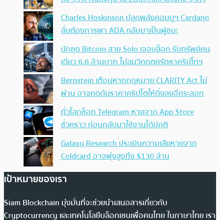
Charles Hoskinson ปลุกพลังคอมมูฯ Cardano
ลั่นต้องการพา ADA กลับมาเป็นผู้ชนะ
นักขุด Bitcoin สาย Solo เจอบล็อก รับทรัพย์คน
เดียว 6.6 ล้านบาท ไม่สนวิกฤตศรัทธาคริปโทฯ
Bernstein เตือนหากกฎหมาย CLARITY Act ไม่
ผ่าน อาจกดดันราคาคริปโตให้ดิ่งลงอีกระลอก
ทั่วโลกช็อก Telegram หายจาก App Store
ชั่วคราว ก่อนกลับมาใช้งานได้ปกติ
Galaxy Research ประเมินความเสียหายจาก
Coldcard อาจพุ่งสูงถึง $130 ล้าน
เป้าหมายของเรา
Siam Blockchain มุ่งมั่นที่จะช่วยนำเสนอสารเกี่ยวกับ
Cryptocurrency และเทคโนโลยีบล็อกเชนเพื่อคนไทย ในภาษาไทย เรา