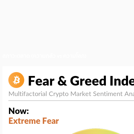
สภาวะตลาด (ความกลัว vs ความโลภ)