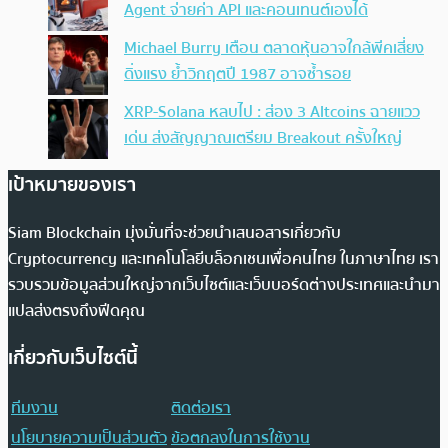
Agent จ่ายค่า API และคอนเทนต์เองได้
Michael Burry เตือน ตลาดหุ้นอาจใกล้พีคเสี่ยง
ดิ่งแรง ย้ำวิกฤตปี 1987 อาจซ้ำรอย
XRP-Solana หลบไป : ส่อง 3 Altcoins ฉายแวว
เด่น ส่งสัญญาณเตรียม Breakout ครั้งใหญ่
เป้าหมายของเรา
Siam Blockchain มุ่งมั่นที่จะช่วยนำเสนอสารเกี่ยวกับ
Cryptocurrency และเทคโนโลยีบล็อกเชนเพื่อคนไทย ในภาษาไทย เรา
รวบรวมข้อมูลส่วนใหญ่จากเว็บไซต์และเว็บบอร์ดต่างประเทศและนำมา
แปลส่งตรงถึงฟีดคุณ
เกี่ยวกับเว็บไซต์นี้
ทีมงาน
ติดต่อเรา
นโยบายความเป็นส่วนตัว
ข้อตกลงในการใช้งาน