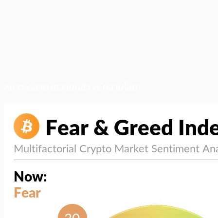
สภาวะตลาด (ความกลัว vs ความโลภ)