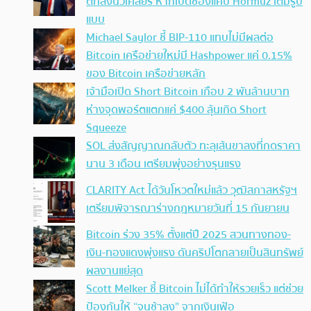
ตกลงนิวเคลียร์ หากเปิดช่องแคบ Hormuz เต็มรูป
แบบ
Michael Saylor ชี้ BIP-110 แทบไม่มีผลต่อ
Bitcoin เครือข่ายใหม่มี Hashpower แค่ 0.15%
ของ Bitcoin เครือข่ายหลัก
เจ้ามือเปิด Short Bitcoin เกือบ 2 พันล้านบาท
ห่างจุดพอร์ตแตกแค่ $400 ลุ้นเกิด Short
Squeeze
SOL ส่งสัญญาณกลับตัว ทะลุเส้นขาลงที่กดราคา
นาน 3 เดือน เตรียมพุ่งอย่างรุนแรง
CLARITY Act ได้วันโหวตใหม่แล้ว วุฒิสภาสหรัฐฯ
เตรียมพิจารณาร่างกฎหมายวันที่ 15 กันยายน
Bitcoin ร่วง 35% ตั้งแต่ปี 2025 สวนทางทอง-
เงิน-ทองแดงพุ่งแรง ดันคริปโตกลายเป็นสินทรัพย์
ผลงานแย่สุด
Scott Melker ชี้ Bitcoin ไม่ได้ทำให้รวยเร็ว แต่ช่วย
ป้องกันให้ “จนช้าลง” จากเงินเฟ้อ