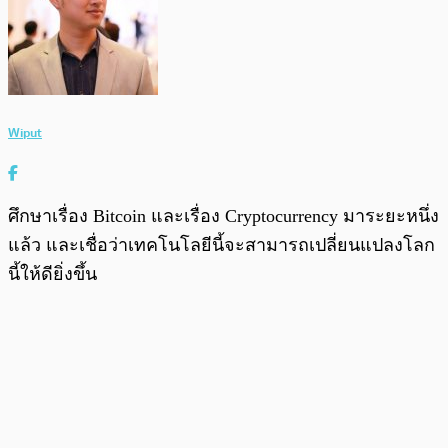
Wiput
ศึกษาเรื่อง Bitcoin และเรื่อง Cryptocurrency มาระยะหนึ่ง
แล้ว และเชื่อว่าเทคโนโลยีนี้จะสามารถเปลี่ยนแปลงโลก
นี้ให้ดียิ่งขึ้น