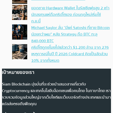
ยอดขาย Hardware Wallet ในรัสเซียพุ่งสูง 2 เท่า
นักลงทุนแห่ถือคริปโตเอง ก่อนกฎใหม่เริ่มใช้
ก.ย.นี้
Michael Saylor ลั่น “มีแค่ Satoshi ที่ขาย Bitcoin
น้อยกว่าผม” หลัง Strategy ถือ BTC ทะลุ
840,000 BTC
คริปโตถูกขโมยไปแล้วกว่า $1,200 ล้าน จาก 276
เหตุการณ์ในปี ปี 2026 Coldcard คิดเป็นสัดส่วน
10% จากทั้งหมด
เป้าหมายของเรา
Siam Blockchain มุ่งมั่นที่จะช่วยนำเสนอสารเกี่ยวกับ
Cryptocurrency และเทคโนโลยีบล็อกเชนเพื่อคนไทย ในภาษาไทย เรา
รวบรวมข้อมูลส่วนใหญ่จากเว็บไซต์และเว็บบอร์ดต่างประเทศและนำมา
แปลส่งตรงถึงฟีดคุณ