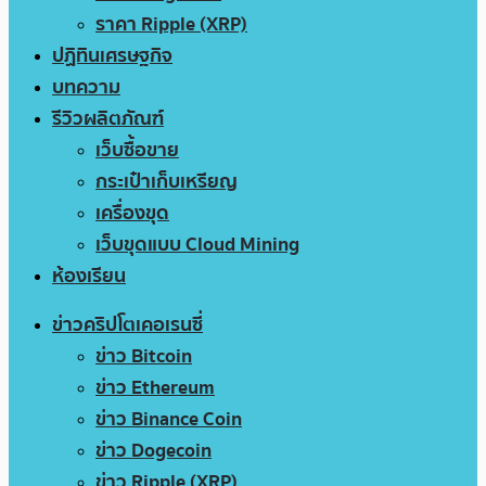
ราคา Ripple (XRP)
ปฏิทินเศรษฐกิจ
บทความ
รีวิวผลิตภัณฑ์
เว็บซื้อขาย
กระเป๋าเก็บเหรียญ
เครื่องขุด
เว็บขุดแบบ Cloud Mining
ห้องเรียน
ข่าวคริปโตเคอเรนซี่
ข่าว Bitcoin
ข่าว Ethereum
ข่าว Binance Coin
ข่าว Dogecoin
ข่าว Ripple (XRP)