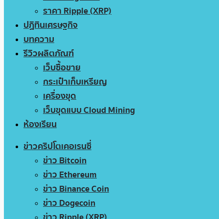
ราคา Ripple (XRP)
ปฏิทินเศรษฐกิจ
บทความ
รีวิวผลิตภัณฑ์
เว็บซื้อขาย
กระเป๋าเก็บเหรียญ
เครื่องขุด
เว็บขุดแบบ Cloud Mining
ห้องเรียน
ข่าวคริปโตเคอเรนซี่
ข่าว Bitcoin
ข่าว Ethereum
ข่าว Binance Coin
ข่าว Dogecoin
ข่าว Ripple (XRP)