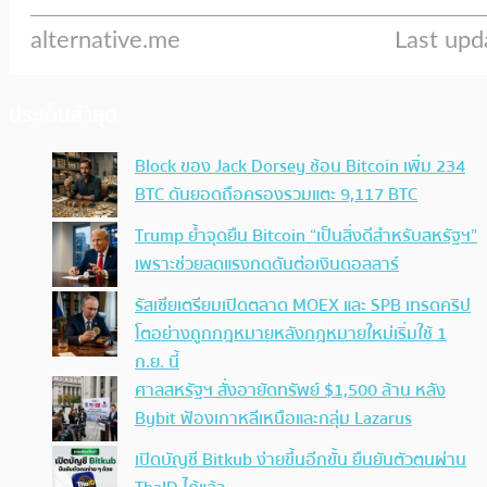
ประเด็นล่าสุด
Block ของ Jack Dorsey ช้อน Bitcoin เพิ่ม 234
BTC ดันยอดถือครองรวมแตะ 9,117 BTC
Trump ย้ำจุดยืน Bitcoin “เป็นสิ่งดีสำหรับสหรัฐฯ”
เพราะช่วยลดแรงกดดันต่อเงินดอลลาร์
รัสเซียเตรียมเปิดตลาด MOEX และ SPB เทรดคริป
โตอย่างถูกกฎหมายหลังกฎหมายใหม่เริ่มใช้ 1
ก.ย. นี้
ศาลสหรัฐฯ สั่งอายัดทรัพย์ $1,500 ล้าน หลัง
Bybit ฟ้องเกาหลีเหนือและกลุ่ม Lazarus
เปิดบัญชี Bitkub ง่ายขึ้นอีกขั้น ยืนยันตัวตนผ่าน