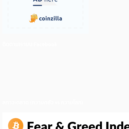
ติดตามเราบน Facebook
สภาวะตลาด (ความกลัว vs ความโลภ)