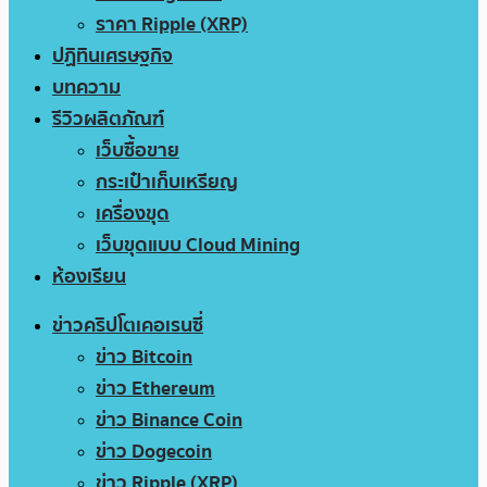
ราคา Ripple (XRP)
ปฏิทินเศรษฐกิจ
บทความ
รีวิวผลิตภัณฑ์
เว็บซื้อขาย
กระเป๋าเก็บเหรียญ
เครื่องขุด
เว็บขุดแบบ Cloud Mining
ห้องเรียน
ข่าวคริปโตเคอเรนซี่
ข่าว Bitcoin
ข่าว Ethereum
ข่าว Binance Coin
ข่าว Dogecoin
ข่าว Ripple (XRP)