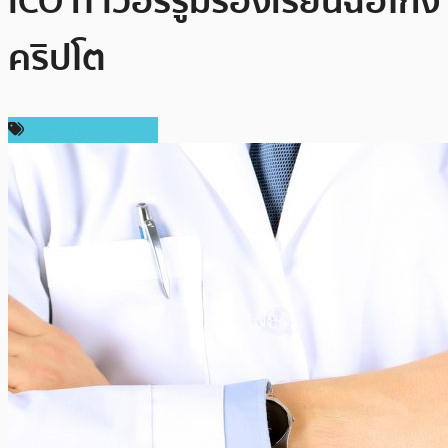
ICO ทำวอร์รูมร้องเรียนฉ้อโกง
คริปโต
กฎหมายและรัฐบาล