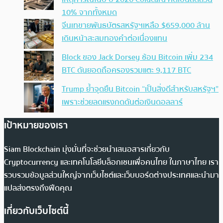
10% จากทั้งหมด
จีนเทขายพันธบัตรสหรัฐฯเหลือ $659,000 ล้าน
เดินหน้าสะสมทองคำต่อเนื่องแทน
Block ของ Jack Dorsey ช้อน Bitcoin เพิ่ม 234
BTC ดันยอดถือครองรวมแตะ 9,117 BTC
Trump ย้ำจุดยืน Bitcoin “เป็นสิ่งดีสำหรับสหรัฐฯ”
เพราะช่วยลดแรงกดดันต่อเงินดอลลาร์
เป้าหมายของเรา
Siam Blockchain มุ่งมั่นที่จะช่วยนำเสนอสารเกี่ยวกับ
Cryptocurrency และเทคโนโลยีบล็อกเชนเพื่อคนไทย ในภาษาไทย เรา
รวบรวมข้อมูลส่วนใหญ่จากเว็บไซต์และเว็บบอร์ดต่างประเทศและนำมา
แปลส่งตรงถึงฟีดคุณ
เกี่ยวกับเว็บไซต์นี้