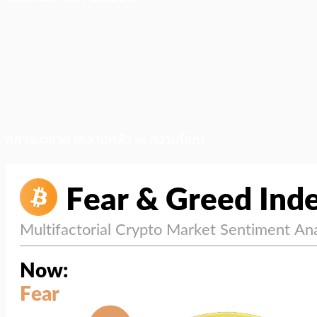
สภาวะตลาด (ความกลัว vs ความโลภ)