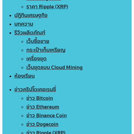
ราคา Ripple (XRP)
ปฏิทินเศรษฐกิจ
บทความ
รีวิวผลิตภัณฑ์
เว็บซื้อขาย
กระเป๋าเก็บเหรียญ
เครื่องขุด
เว็บขุดแบบ Cloud Mining
ห้องเรียน
ข่าวคริปโตเคอเรนซี่
ข่าว Bitcoin
ข่าว Ethereum
ข่าว Binance Coin
ข่าว Dogecoin
ข่าว Ripple (XRP)