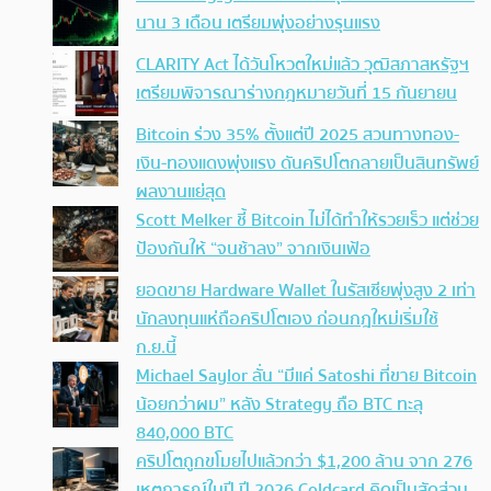
นาน 3 เดือน เตรียมพุ่งอย่างรุนแรง
CLARITY Act ได้วันโหวตใหม่แล้ว วุฒิสภาสหรัฐฯ
เตรียมพิจารณาร่างกฎหมายวันที่ 15 กันยายน
Bitcoin ร่วง 35% ตั้งแต่ปี 2025 สวนทางทอง-
เงิน-ทองแดงพุ่งแรง ดันคริปโตกลายเป็นสินทรัพย์
ผลงานแย่สุด
Scott Melker ชี้ Bitcoin ไม่ได้ทำให้รวยเร็ว แต่ช่วย
ป้องกันให้ “จนช้าลง” จากเงินเฟ้อ
ยอดขาย Hardware Wallet ในรัสเซียพุ่งสูง 2 เท่า
นักลงทุนแห่ถือคริปโตเอง ก่อนกฎใหม่เริ่มใช้
ก.ย.นี้
Michael Saylor ลั่น “มีแค่ Satoshi ที่ขาย Bitcoin
น้อยกว่าผม” หลัง Strategy ถือ BTC ทะลุ
840,000 BTC
คริปโตถูกขโมยไปแล้วกว่า $1,200 ล้าน จาก 276
เหตุการณ์ในปี ปี 2026 Coldcard คิดเป็นสัดส่วน