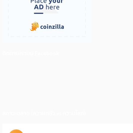
ติดตามเราบน Facebook
สภาวะตลาด (ความกลัว vs ความโลภ)