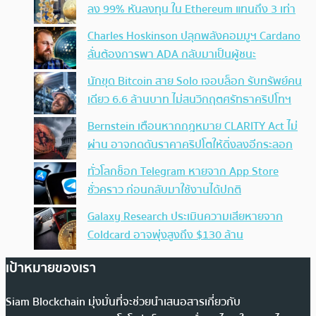
ลง 99% หันลงทุน ใน Ethereum แทนถึง 3 เท่า
Charles Hoskinson ปลุกพลังคอมมูฯ Cardano
ลั่นต้องการพา ADA กลับมาเป็นผู้ชนะ
นักขุด Bitcoin สาย Solo เจอบล็อก รับทรัพย์คน
เดียว 6.6 ล้านบาท ไม่สนวิกฤตศรัทธาคริปโทฯ
Bernstein เตือนหากกฎหมาย CLARITY Act ไม่
ผ่าน อาจกดดันราคาคริปโตให้ดิ่งลงอีกระลอก
ทั่วโลกช็อก Telegram หายจาก App Store
ชั่วคราว ก่อนกลับมาใช้งานได้ปกติ
Galaxy Research ประเมินความเสียหายจาก
Coldcard อาจพุ่งสูงถึง $130 ล้าน
เป้าหมายของเรา
Siam Blockchain มุ่งมั่นที่จะช่วยนำเสนอสารเกี่ยวกับ