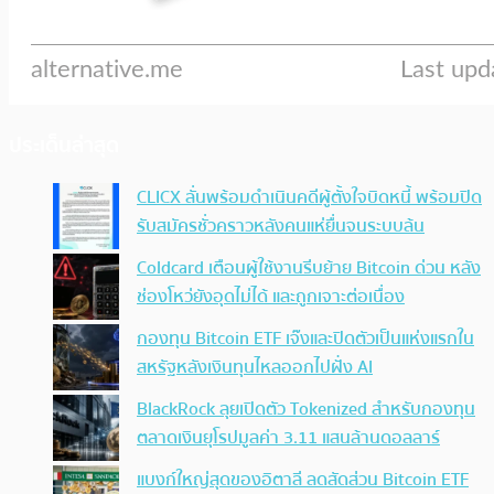
ประเด็นล่าสุด
CLICX ลั่นพร้อมดำเนินคดีผู้ตั้งใจบิดหนี้ พร้อมปิด
รับสมัครชั่วคราวหลังคนแห่ยื่นจนระบบล้น
Coldcard เตือนผู้ใช้งานรีบย้าย Bitcoin ด่วน หลัง
ช่องโหว่ยังอุดไม่ได้ และถูกเจาะต่อเนื่อง
กองทุน Bitcoin ETF เจ๊งและปิดตัวเป็นแห่งแรกใน
สหรัฐหลังเงินทุนไหลออกไปฝั่ง AI
BlackRock ลุยเปิดตัว Tokenized สำหรับกองทุน
ตลาดเงินยุโรปมูลค่า 3.11 แสนล้านดอลลาร์
แบงก์ใหญ่สุดของอิตาลี ลดสัดส่วน Bitcoin ETF