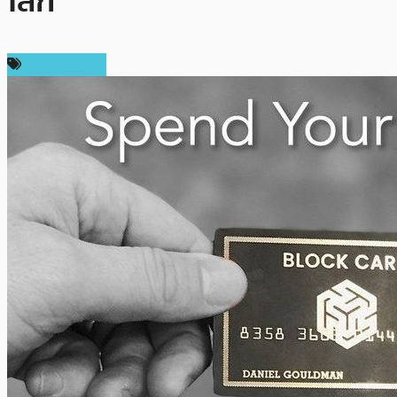
โลก
ข่าว Litecoin