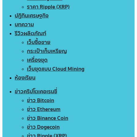
ราคา Ripple (XRP)
ปฏิทินเศรษฐกิจ
บทความ
รีวิวผลิตภัณฑ์
เว็บซื้อขาย
กระเป๋าเก็บเหรียญ
เครื่องขุด
เว็บขุดแบบ Cloud Mining
ห้องเรียน
ข่าวคริปโตเคอเรนซี่
ข่าว Bitcoin
ข่าว Ethereum
ข่าว Binance Coin
ข่าว Dogecoin
ข่าว Ripple (XRP)