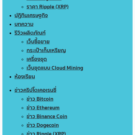
ราคา Ripple (XRP)
ปฏิทินเศรษฐกิจ
บทความ
รีวิวผลิตภัณฑ์
เว็บซื้อขาย
กระเป๋าเก็บเหรียญ
เครื่องขุด
เว็บขุดแบบ Cloud Mining
ห้องเรียน
ข่าวคริปโตเคอเรนซี่
ข่าว Bitcoin
ข่าว Ethereum
ข่าว Binance Coin
ข่าว Dogecoin
ข่าว Ripple (XRP)