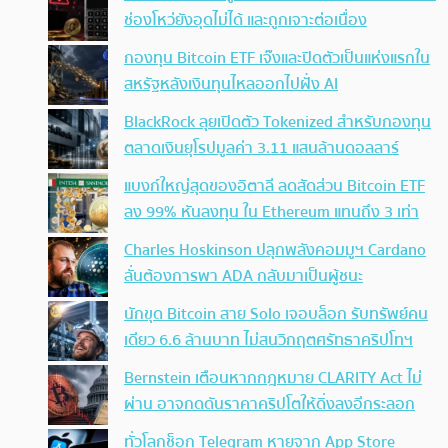
ช่องโหว่ยังอุดไม่ได้ และถูกเจาะต่อเนื่อง
กองทุน Bitcoin ETF เจ๊งและปิดตัวเป็นแห่งแรกใน
สหรัฐหลังเงินทุนไหลออกไปฝั่ง AI
BlackRock ลุยเปิดตัว Tokenized สำหรับกองทุน
ตลาดเงินยุโรปมูลค่า 3.11 แสนล้านดอลลาร์
แบงก์ใหญ่สุดของอิตาลี ลดสัดส่วน Bitcoin ETF
ลง 99% หันลงทุน ใน Ethereum แทนถึง 3 เท่า
Charles Hoskinson ปลุกพลังคอมมูฯ Cardano
ลั่นต้องการพา ADA กลับมาเป็นผู้ชนะ
นักขุด Bitcoin สาย Solo เจอบล็อก รับทรัพย์คน
เดียว 6.6 ล้านบาท ไม่สนวิกฤตศรัทธาคริปโทฯ
Bernstein เตือนหากกฎหมาย CLARITY Act ไม่
ผ่าน อาจกดดันราคาคริปโตให้ดิ่งลงอีกระลอก
ทั่วโลกช็อก Telegram หายจาก App Store