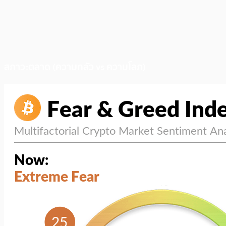
สภาวะตลาด (ความกลัว vs ความโลภ)