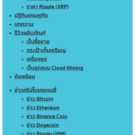
ราคา Ripple (XRP)
ปฏิทินเศรษฐกิจ
บทความ
รีวิวผลิตภัณฑ์
เว็บซื้อขาย
กระเป๋าเก็บเหรียญ
เครื่องขุด
เว็บขุดแบบ Cloud Mining
ห้องเรียน
ข่าวคริปโตเคอเรนซี่
ข่าว Bitcoin
ข่าว Ethereum
ข่าว Binance Coin
ข่าว Dogecoin
ข่าว Ripple (XRP)