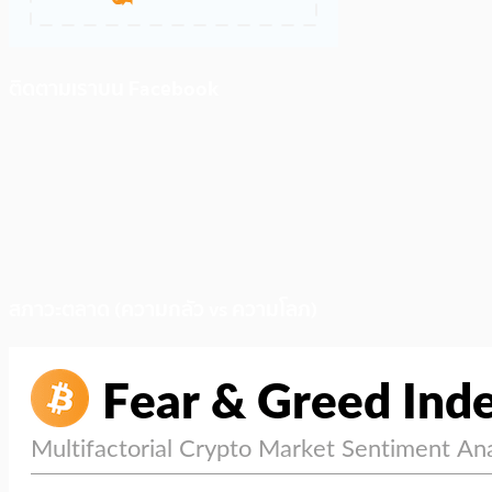
ติดตามเราบน Facebook
สภาวะตลาด (ความกลัว vs ความโลภ)