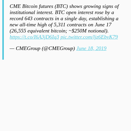
CME Bitcoin futures (BTC) shows growing signs of
institutional interest. BTC open interest rose by a
record 643 contracts in a single day, establishing a
new all-time high of 5,311 contracts on June 17
(26,555 equivalent bitcoin; ~$250M notional).
https://t.co/I6A3jD6Iq3
pic.twitter.com/ljz6EbvK79
— CMEGroup (@CMEGroup)
June 18, 2019