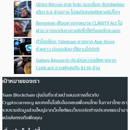
นักขุด Bitcoin สาย Solo เจอบล็อก รับทรัพย์คน
เดียว 6.6 ล้านบาท ไม่สนวิกฤตศรัทธาคริปโทฯ
Bernstein เตือนหากกฎหมาย CLARITY Act ไม่
ผ่าน อาจกดดันราคาคริปโตให้ดิ่งลงอีกระลอก
ทั่วโลกช็อก Telegram หายจาก App Store
ชั่วคราว ก่อนกลับมาใช้งานได้ปกติ
Galaxy Research ประเมินความเสียหายจาก
Coldcard อาจพุ่งสูงถึง $130 ล้าน
เป้าหมายของเรา
Siam Blockchain มุ่งมั่นที่จะช่วยนำเสนอสารเกี่ยวกับ
Cryptocurrency และเทคโนโลยีบล็อกเชนเพื่อคนไทย ในภาษาไทย เรา
รวบรวมข้อมูลส่วนใหญ่จากเว็บไซต์และเว็บบอร์ดต่างประเทศและนำมา
แปลส่งตรงถึงฟีดคุณ