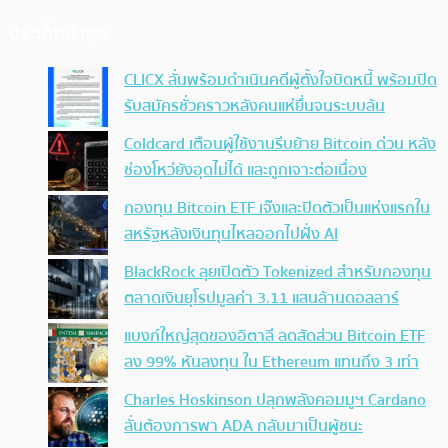
ประเด็นล่าสุด
CLICX ลั่นพร้อมดำเนินคดีผู้ตั้งใจบิดหนี้ พร้อมปิด
รับสมัครชั่วคราวหลังคนแห่ยื่นจนระบบล้น
Coldcard เตือนผู้ใช้งานรีบย้าย Bitcoin ด่วน หลัง
ช่องโหว่ยังอุดไม่ได้ และถูกเจาะต่อเนื่อง
กองทุน Bitcoin ETF เจ๊งและปิดตัวเป็นแห่งแรกใน
สหรัฐหลังเงินทุนไหลออกไปฝั่ง AI
BlackRock ลุยเปิดตัว Tokenized สำหรับกองทุน
ตลาดเงินยุโรปมูลค่า 3.11 แสนล้านดอลลาร์
แบงก์ใหญ่สุดของอิตาลี ลดสัดส่วน Bitcoin ETF
ลง 99% หันลงทุน ใน Ethereum แทนถึง 3 เท่า
Charles Hoskinson ปลุกพลังคอมมูฯ Cardano
ลั่นต้องการพา ADA กลับมาเป็นผู้ชนะ