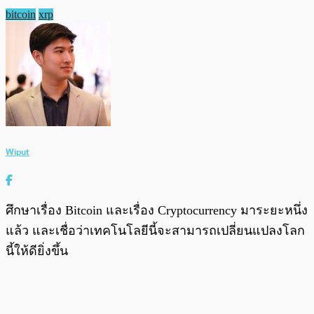
bitcoin
xrp
Wiput
ศึกษาเรื่อง Bitcoin และเรื่อง Cryptocurrency มาระยะหนึ่ง
แล้ว และเชื่อว่าเทคโนโลยีนี้จะสามารถเปลี่ยนแปลงโลก
นี้ให้ดียิ่งขึ้น