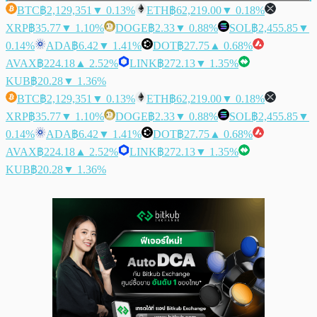
BTC
฿2,129,351
▼ 0.13%
ETH
฿62,219.00
▼ 0.18%
XRP
฿35.77
▼ 1.10%
DOGE
฿2.33
▼ 0.88%
SOL
฿2,455.85
▼
0.14%
ADA
฿6.42
▼ 1.41%
DOT
฿27.75
▲ 0.68%
AVAX
฿224.18
▲ 2.52%
LINK
฿272.13
▼ 1.35%
KUB
฿20.28
▼ 1.36%
BTC
฿2,129,351
▼ 0.13%
ETH
฿62,219.00
▼ 0.18%
XRP
฿35.77
▼ 1.10%
DOGE
฿2.33
▼ 0.88%
SOL
฿2,455.85
▼
0.14%
ADA
฿6.42
▼ 1.41%
DOT
฿27.75
▲ 0.68%
AVAX
฿224.18
▲ 2.52%
LINK
฿272.13
▼ 1.35%
KUB
฿20.28
▼ 1.36%