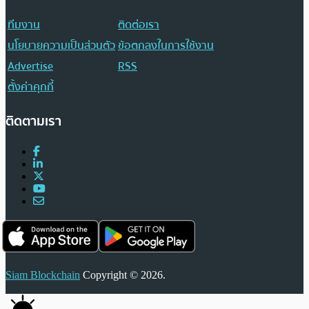
ทีมงาน
ติดต่อเรา
นโยบายความเป็นส่วนตัว
ข้อตกลงในการใช้งาน
Advertise
RSS
ตั้งค่าคุกกี้
ติดตามเรา
Siam Blockchain
Copyright © 2026.