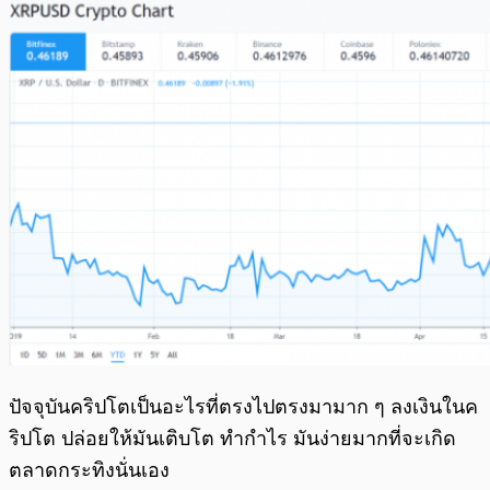
ปัจจุบันคริปโตเป็นอะไรที่ตรงไปตรงมามาก ๆ ลงเงินในค
ริปโต ปล่อยให้มันเติบโต ทำกำไร มันง่ายมากที่จะเกิด
ตลาดกระทิงนั่นเอง