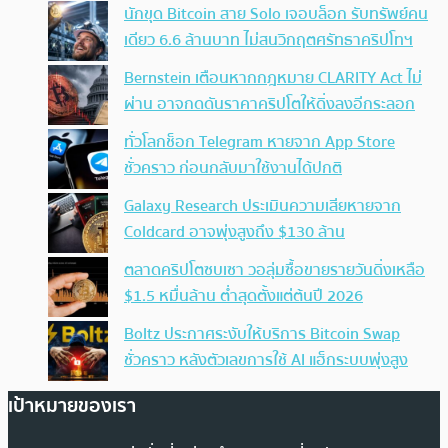
นักขุด Bitcoin สาย Solo เจอบล็อก รับทรัพย์คน
เดียว 6.6 ล้านบาท ไม่สนวิกฤตศรัทธาคริปโทฯ
Bernstein เตือนหากกฎหมาย CLARITY Act ไม่
ผ่าน อาจกดดันราคาคริปโตให้ดิ่งลงอีกระลอก
ทั่วโลกช็อก Telegram หายจาก App Store
ชั่วคราว ก่อนกลับมาใช้งานได้ปกติ
Galaxy Research ประเมินความเสียหายจาก
Coldcard อาจพุ่งสูงถึง $130 ล้าน
ตลาดคริปโตซบเซา วอลุ่มซื้อขายรายวันดิ่งเหลือ
$1.5 หมื่นล้าน ต่ำสุดตั้งแต่ต้นปี 2026
Boltz ประกาศระงับให้บริการ Bitcoin Swap
ชั่วคราว หลังตัวเลขการใช้ AI แฮ็กระบบพุ่งสูง
เป้าหมายของเรา