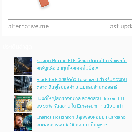
ประเด็นล่าสุด
กองทุน Bitcoin ETF เจ๊งและปิดตัวเป็นแห่งแรกใน
สหรัฐหลังเงินทุนไหลออกไปฝั่ง AI
BlackRock ลุยเปิดตัว Tokenized สำหรับกองทุน
ตลาดเงินยุโรปมูลค่า 3.11 แสนล้านดอลลาร์
แบงก์ใหญ่สุดของอิตาลี ลดสัดส่วน Bitcoin ETF
ลง 99% หันลงทุน ใน Ethereum แทนถึง 3 เท่า
Charles Hoskinson ปลุกพลังคอมมูฯ Cardano
ลั่นต้องการพา ADA กลับมาเป็นผู้ชนะ