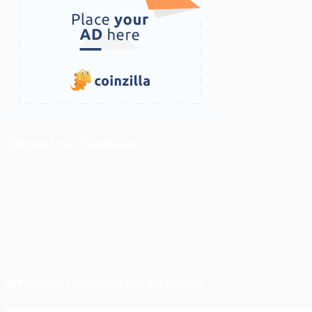
ติดตามเราบน Facebook
สภาวะตลาด (ความกลัว vs ความโลภ)