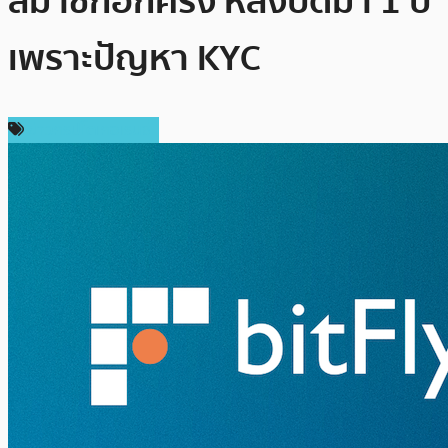
สมาชิกอีกครั้ง หลังปิดมา 1 ปี
เพราะปัญหา KYC
ข่าวคริปโตเคอเรนซี่