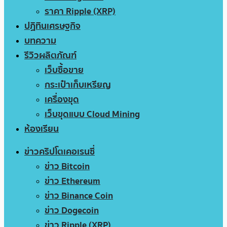
ราคา Ripple (XRP)
ปฏิทินเศรษฐกิจ
บทความ
รีวิวผลิตภัณฑ์
เว็บซื้อขาย
กระเป๋าเก็บเหรียญ
เครื่องขุด
เว็บขุดแบบ Cloud Mining
ห้องเรียน
ข่าวคริปโตเคอเรนซี่
ข่าว Bitcoin
ข่าว Ethereum
ข่าว Binance Coin
ข่าว Dogecoin
ข่าว Ripple (XRP)