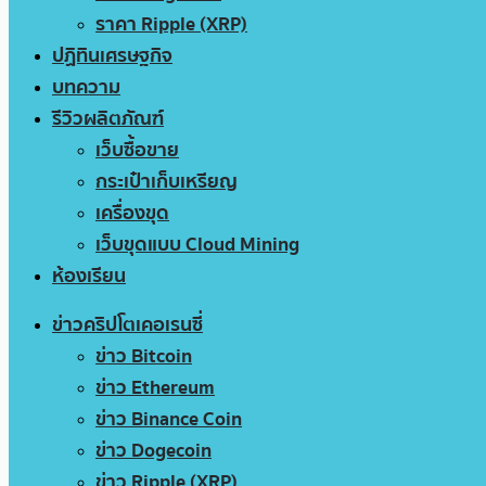
ราคา Ripple (XRP)
ปฏิทินเศรษฐกิจ
บทความ
รีวิวผลิตภัณฑ์
เว็บซื้อขาย
กระเป๋าเก็บเหรียญ
เครื่องขุด
เว็บขุดแบบ Cloud Mining
ห้องเรียน
ข่าวคริปโตเคอเรนซี่
ข่าว Bitcoin
ข่าว Ethereum
ข่าว Binance Coin
ข่าว Dogecoin
ข่าว Ripple (XRP)