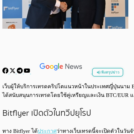
ฟังสรุปข่าว
พร้อมเล่น
เว็บผู้ให้บริการเทรดคริปโตแนวหน้าในประเทศญี่ปุ่นนาม 
ได้สนับสนุนการเทรดโดยใช้คู่เหรียญและเงิน BTC/EUR และมี
Bitflyer เปิดตัวในทวีปยุโรป
ทาง Bitflyer ได้
ประกาศ
ว่าทางเว็บเทรดนี้จะเปิดตัวในวันจ