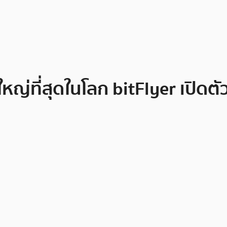
่ใหญ่ที่สุดในโลก bitFlyer เปิดตั