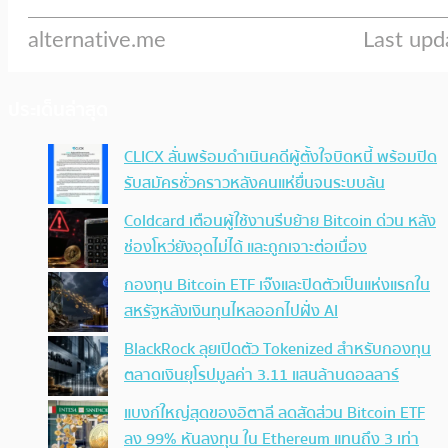
ประเด็นล่าสุด
CLICX ลั่นพร้อมดำเนินคดีผู้ตั้งใจบิดหนี้ พร้อมปิด
รับสมัครชั่วคราวหลังคนแห่ยื่นจนระบบล้น
Coldcard เตือนผู้ใช้งานรีบย้าย Bitcoin ด่วน หลัง
ช่องโหว่ยังอุดไม่ได้ และถูกเจาะต่อเนื่อง
กองทุน Bitcoin ETF เจ๊งและปิดตัวเป็นแห่งแรกใน
สหรัฐหลังเงินทุนไหลออกไปฝั่ง AI
BlackRock ลุยเปิดตัว Tokenized สำหรับกองทุน
ตลาดเงินยุโรปมูลค่า 3.11 แสนล้านดอลลาร์
แบงก์ใหญ่สุดของอิตาลี ลดสัดส่วน Bitcoin ETF
ลง 99% หันลงทุน ใน Ethereum แทนถึง 3 เท่า