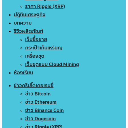
ราคา Ripple (XRP)
ปฏิทินเศรษฐกิจ
บทความ
รีวิวผลิตภัณฑ์
เว็บซื้อขาย
กระเป๋าเก็บเหรียญ
เครื่องขุด
เว็บขุดแบบ Cloud Mining
ห้องเรียน
ข่าวคริปโตเคอเรนซี่
ข่าว Bitcoin
ข่าว Ethereum
ข่าว Binance Coin
ข่าว Dogecoin
ข่าว Ripple (XRP)