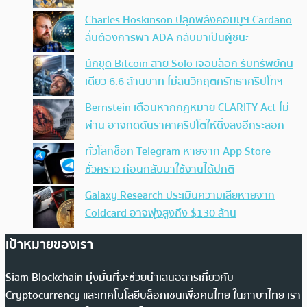
Charles Hoskinson ปลุกพลังคอมมูฯ Cardano
ลั่นต้องการพา ADA กลับมาเป็นผู้ชนะ
นักขุด Bitcoin สาย Solo เจอบล็อก รับทรัพย์คน
เดียว 6.6 ล้านบาท ไม่สนวิกฤตศรัทธาคริปโทฯ
Bernstein เตือนหากกฎหมาย CLARITY Act ไม่
ผ่าน อาจกดดันราคาคริปโตให้ดิ่งลงอีกระลอก
ทั่วโลกช็อก Telegram หายจาก App Store
ชั่วคราว ก่อนกลับมาใช้งานได้ปกติ
Galaxy Research ประเมินความเสียหายจาก
Coldcard อาจพุ่งสูงถึง $130 ล้าน
เป้าหมายของเรา
Siam Blockchain มุ่งมั่นที่จะช่วยนำเสนอสารเกี่ยวกับ
Cryptocurrency และเทคโนโลยีบล็อกเชนเพื่อคนไทย ในภาษาไทย เรา