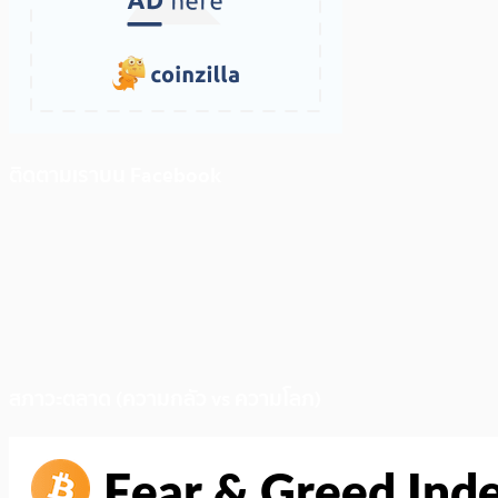
ติดตามเราบน Facebook
สภาวะตลาด (ความกลัว vs ความโลภ)