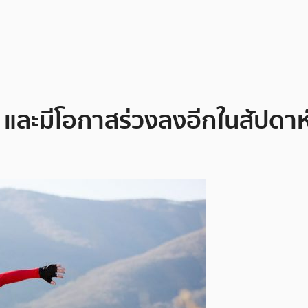
 และมีโอกาสร่วงลงอีกในสัปดาห