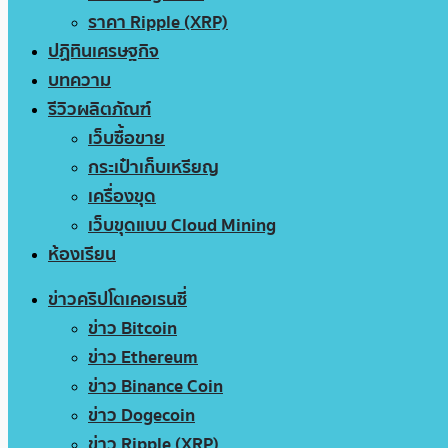
ราคา Ripple (XRP)
ปฏิทินเศรษฐกิจ
บทความ
รีวิวผลิตภัณฑ์
เว็บซื้อขาย
กระเป๋าเก็บเหรียญ
เครื่องขุด
เว็บขุดแบบ Cloud Mining
ห้องเรียน
ข่าวคริปโตเคอเรนซี่
ข่าว Bitcoin
ข่าว Ethereum
ข่าว Binance Coin
ข่าว Dogecoin
ข่าว Ripple (XRP)