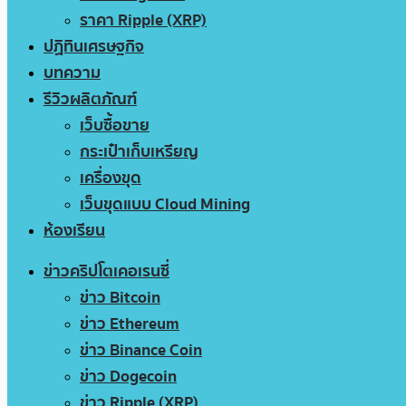
ราคา Ripple (XRP)
ปฏิทินเศรษฐกิจ
บทความ
รีวิวผลิตภัณฑ์
เว็บซื้อขาย
กระเป๋าเก็บเหรียญ
เครื่องขุด
เว็บขุดแบบ Cloud Mining
ห้องเรียน
ข่าวคริปโตเคอเรนซี่
ข่าว Bitcoin
ข่าว Ethereum
ข่าว Binance Coin
ข่าว Dogecoin
ข่าว Ripple (XRP)