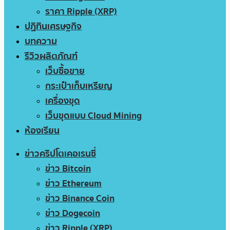
ราคา Ripple (XRP)
ปฏิทินเศรษฐกิจ
บทความ
รีวิวผลิตภัณฑ์
เว็บซื้อขาย
กระเป๋าเก็บเหรียญ
เครื่องขุด
เว็บขุดแบบ Cloud Mining
ห้องเรียน
ข่าวคริปโตเคอเรนซี่
ข่าว Bitcoin
ข่าว Ethereum
ข่าว Binance Coin
ข่าว Dogecoin
ข่าว Ripple (XRP)