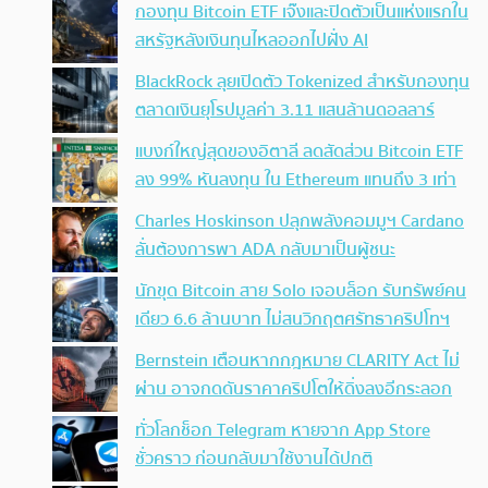
กองทุน Bitcoin ETF เจ๊งและปิดตัวเป็นแห่งแรกใน
สหรัฐหลังเงินทุนไหลออกไปฝั่ง AI
BlackRock ลุยเปิดตัว Tokenized สำหรับกองทุน
ตลาดเงินยุโรปมูลค่า 3.11 แสนล้านดอลลาร์
แบงก์ใหญ่สุดของอิตาลี ลดสัดส่วน Bitcoin ETF
ลง 99% หันลงทุน ใน Ethereum แทนถึง 3 เท่า
Charles Hoskinson ปลุกพลังคอมมูฯ Cardano
ลั่นต้องการพา ADA กลับมาเป็นผู้ชนะ
นักขุด Bitcoin สาย Solo เจอบล็อก รับทรัพย์คน
เดียว 6.6 ล้านบาท ไม่สนวิกฤตศรัทธาคริปโทฯ
Bernstein เตือนหากกฎหมาย CLARITY Act ไม่
ผ่าน อาจกดดันราคาคริปโตให้ดิ่งลงอีกระลอก
ทั่วโลกช็อก Telegram หายจาก App Store
ชั่วคราว ก่อนกลับมาใช้งานได้ปกติ