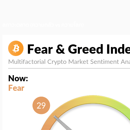
สภาวะตลาด (ความกลัว vs ความโลภ)