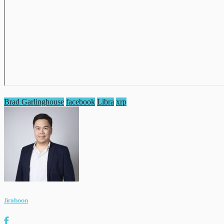
Brad Garlinghouse
facebook
Libra
xrp
Jiraboon