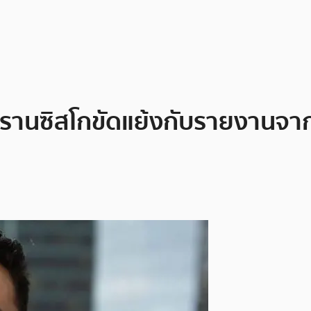
นฟรานซิสโกขัดแย้งกับรายงานจา