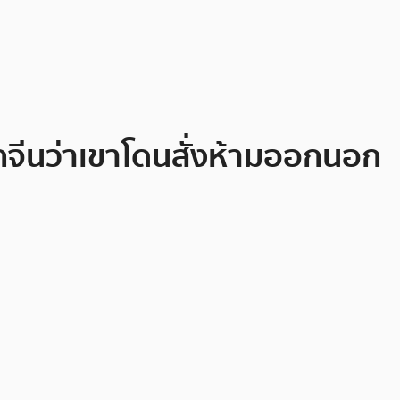
กจีนว่าเขาโดนสั่งห้ามออกนอก