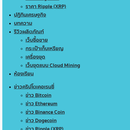
ราคา Ripple (XRP)
ปฏิทินเศรษฐกิจ
บทความ
รีวิวผลิตภัณฑ์
เว็บซื้อขาย
กระเป๋าเก็บเหรียญ
เครื่องขุด
เว็บขุดแบบ Cloud Mining
ห้องเรียน
ข่าวคริปโตเคอเรนซี่
ข่าว Bitcoin
ข่าว Ethereum
ข่าว Binance Coin
ข่าว Dogecoin
ข่าว Ripple (XRP)