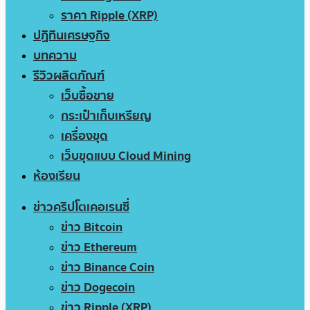
ราคา Ripple (XRP)
ปฏิทินเศรษฐกิจ
บทความ
รีวิวผลิตภัณฑ์
เว็บซื้อขาย
กระเป๋าเก็บเหรียญ
เครื่องขุด
เว็บขุดแบบ Cloud Mining
ห้องเรียน
ข่าวคริปโตเคอเรนซี่
ข่าว Bitcoin
ข่าว Ethereum
ข่าว Binance Coin
ข่าว Dogecoin
ข่าว Ripple (XRP)