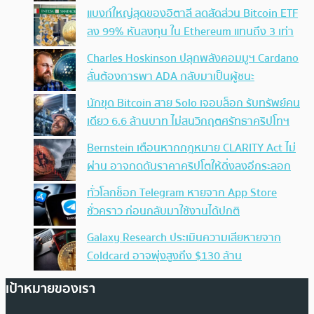
แบงก์ใหญ่สุดของอิตาลี ลดสัดส่วน Bitcoin ETF
ลง 99% หันลงทุน ใน Ethereum แทนถึง 3 เท่า
Charles Hoskinson ปลุกพลังคอมมูฯ Cardano
ลั่นต้องการพา ADA กลับมาเป็นผู้ชนะ
นักขุด Bitcoin สาย Solo เจอบล็อก รับทรัพย์คน
เดียว 6.6 ล้านบาท ไม่สนวิกฤตศรัทธาคริปโทฯ
Bernstein เตือนหากกฎหมาย CLARITY Act ไม่
ผ่าน อาจกดดันราคาคริปโตให้ดิ่งลงอีกระลอก
ทั่วโลกช็อก Telegram หายจาก App Store
ชั่วคราว ก่อนกลับมาใช้งานได้ปกติ
Galaxy Research ประเมินความเสียหายจาก
Coldcard อาจพุ่งสูงถึง $130 ล้าน
เป้าหมายของเรา