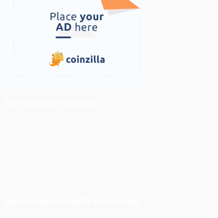
ติดตามเราบน Facebook
สภาวะตลาด (ความกลัว vs ความโลภ)