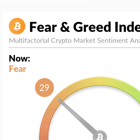
สภาวะตลาด (ความกลัว vs ความโลภ)