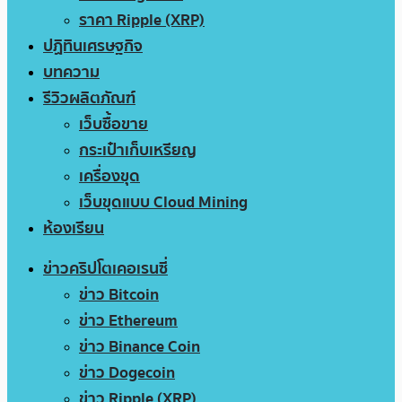
ราคา Ripple (XRP)
ปฏิทินเศรษฐกิจ
บทความ
รีวิวผลิตภัณฑ์
เว็บซื้อขาย
กระเป๋าเก็บเหรียญ
เครื่องขุด
เว็บขุดแบบ Cloud Mining
ห้องเรียน
ข่าวคริปโตเคอเรนซี่
ข่าว Bitcoin
ข่าว Ethereum
ข่าว Binance Coin
ข่าว Dogecoin
ข่าว Ripple (XRP)