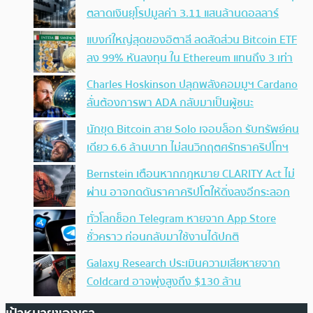
ตลาดเงินยุโรปมูลค่า 3.11 แสนล้านดอลลาร์
แบงก์ใหญ่สุดของอิตาลี ลดสัดส่วน Bitcoin ETF
ลง 99% หันลงทุน ใน Ethereum แทนถึง 3 เท่า
Charles Hoskinson ปลุกพลังคอมมูฯ Cardano
ลั่นต้องการพา ADA กลับมาเป็นผู้ชนะ
นักขุด Bitcoin สาย Solo เจอบล็อก รับทรัพย์คน
เดียว 6.6 ล้านบาท ไม่สนวิกฤตศรัทธาคริปโทฯ
Bernstein เตือนหากกฎหมาย CLARITY Act ไม่
ผ่าน อาจกดดันราคาคริปโตให้ดิ่งลงอีกระลอก
ทั่วโลกช็อก Telegram หายจาก App Store
ชั่วคราว ก่อนกลับมาใช้งานได้ปกติ
Galaxy Research ประเมินความเสียหายจาก
Coldcard อาจพุ่งสูงถึง $130 ล้าน